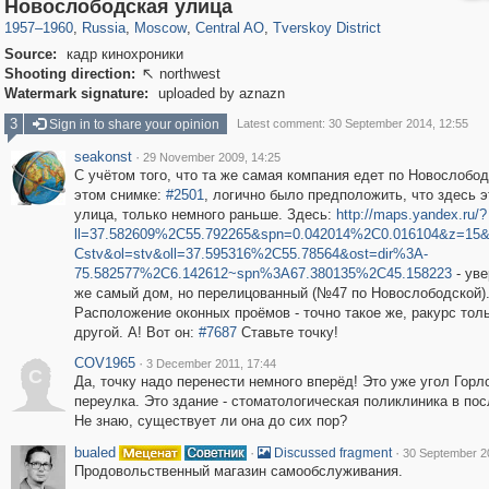
319,780
1,406,506
159,978
8,286
29,243
5,916
53,034
2,283
Новослободская улица
1957
–
1960
,
Russia
,
Moscow
,
Central AO
,
Tverskoy District
Source:
кадр кинохроники
Shooting direction:
northwest

Watermark signature:
uploaded by aznazn
3
Sign in to share your opinion
Latest comment: 30 September 2014, 12:55
seakonst
·
29 November 2009, 14:25
С учётом того, что та же самая компания едет по Новослобод
этом снимке:
#2501
, логично было предположить, что здесь э
улица, только немного раньше. Здесь:
http://maps.yandex.ru/?
ll=37.582609%2C55.792265&spn=0.042014%2C0.016104&z=15
Cstv&ol=stv&oll=37.595316%2C55.78564&ost=dir%3A-
75.582577%2C6.142612~spn%3A67.380135%2C45.158223
- уве
же самый дом, но перелицованный (№47 по Новослободской)
Расположение оконных проёмов - точно такое же, ракурс толь
другой. А! Вот он:
#7687
Ставьте точку!
COV1965
·
3 December 2011, 17:44
C
Да, точку надо перенести немного вперёд! Это уже угол Горл
переулка. Это здание - стоматологическая поликлиника в пос
Не знаю, существует ли она до сих пор?
bualed
·
·
Discussed fragment
30 September 2
Продовольственный магазин самообслуживания.