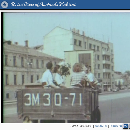
Retro View of Mankind's Habitat
Sizes:
482×385
|
875×700
|
900×720
W