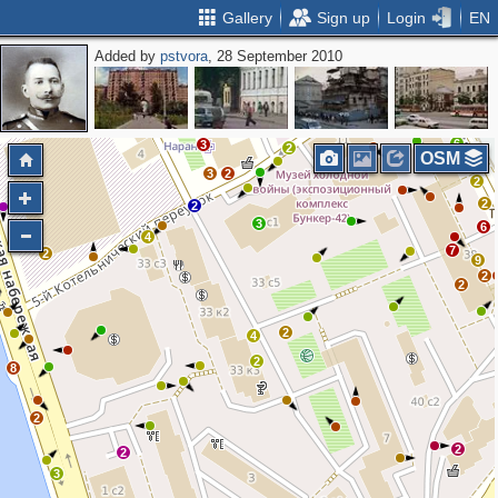
Gallery
Sign up
Login
EN
Added by
pstvora
, 28 September 2010
4
11
5
3
3
10
8
5
4
6
3
2
OSM
3
2
2
2
2
3
6
4
7
2
9
2
2
2
4
2
8
2
2
2
3