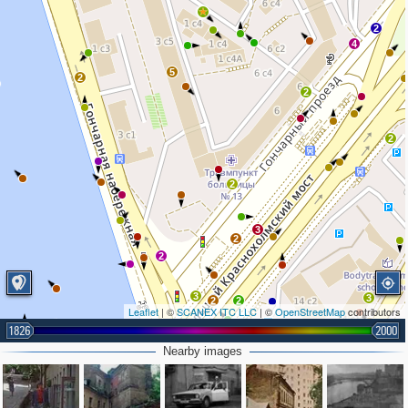
2
4
5
2
2
2
2
3
2
2
3
3
2
2
Leaflet
| ©
SCANEX ITC LLC
| ©
OpenStreetMap
contributors
2
1826
2000
6
Nearby images
2
4
2