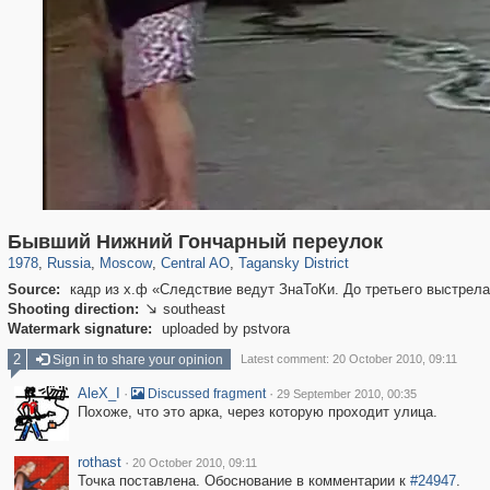
319,780
1,406,255
159,978
8,286
29,243
5,916
10,738
402
Бывший Нижний Гончарный переулок
1978
,
Russia
,
Moscow
,
Central AO
,
Tagansky District
Source:
кадр из х.ф «Следствие ведут ЗнаТоКи. До третьего выстрела
Shooting direction:
southeast

Watermark signature:
uploaded by pstvora
2
Sign in to share your opinion
Latest comment: 20 October 2010, 09:11
AleX_I
·
·
Discussed fragment
29 September 2010, 00:35
Похоже, что это арка, через которую проходит улица.
rothast
·
20 October 2010, 09:11
Точка поставлена. Обоснование в комментарии к
#24947
.