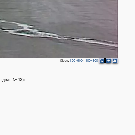
Sizes:
800×600
|
800×600
W
 (дело № 13)»