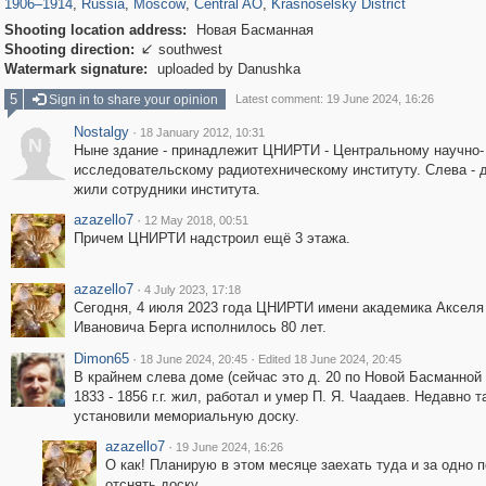
1906
–
1914
,
Russia
,
Moscow
,
Central AO
,
Krasnoselsky District
Shooting location address:
Новая Басманная
Shooting direction:
southwest

Watermark signature:
uploaded by Danushka
5
Sign in to share your opinion
Latest comment: 19 June 2024, 16:26
Nostalgy
·
18 January 2012, 10:31
N
Ныне здание - принадлежит ЦНИРТИ - Центральному научно-
исследовательскому радиотехническому институту. Слева - д
жили сотрудники института.
azazello7
·
12 May 2018, 00:51
Причем ЦНИРТИ надстроил ещё 3 этажа.
azazello7
·
4 July 2023, 17:18
Сегодня, 4 июля 2023 года ЦНИРТИ имени академика Акселя
Ивановича Берга исполнилось 80 лет.
Dimon65
·
·
18 June 2024, 20:45
Edited 18 June 2024, 20:45
В крайнем слева доме (сейчас это д. 20 по Новой Басманной 
1833 - 1856 г.г. жил, работал и умер П. Я. Чаадаев. Недавно т
установили мемориальную доску.
azazello7
·
19 June 2024, 16:26
О как! Планирую в этом месяце заехать туда и за одно 
отснять доску.