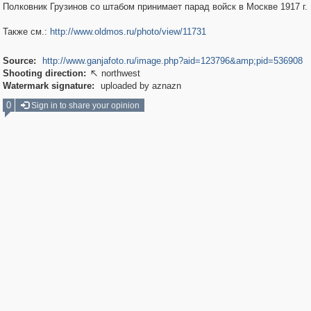
Полковник Грузинов со штабом принимает парад войск в Москве 1917 г.
Также см.:
http://www.oldmos.ru/photo/view/11731
Source:
http://www.ganjafoto.ru/image.php?aid=123796&amp;pid=536908
Shooting direction:
northwest

Watermark signature:
uploaded by aznazn
0
Sign in to share your opinion