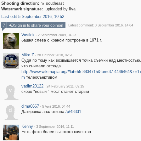
Shooting direction:
southeast

Watermark signature:
uploaded by Ilya
Last edit 5 September 2016, 10:52
7
Sign in to share your opinion
Latest comment: 3 September 2016, 14:04
Vasilek
·
2 September 2009, 04:23
башня слева с краном построена в 1971 г.
Mike.Z
·
20 October 2010, 02:20
Судя по тому как возвышается точка съемки над местностью,
что снимали отсюда
http://www.wikimapia.org/#lat=55.8834715&lon=37.4446464&z=
m
телеобъективом
vadim20122
·
24 February 2011, 09:15
v
скоро "новый " мост станет старым
dima0667
·
5 April 2016, 04:44
d
Датировка аналогична
/p/48331
.
Kenny
·
3 September 2016, 11:11
Есть фото более высокого качества