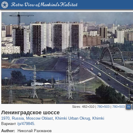
Retro View of Mankind's Habitat
Sizes:
482×310
|
780×503
|
780×503
W
96,167
1,405,774
1,691
29,243
3,275
34
2,205
5
Ленинградское шоссе
1970
,
Russia
,
Moscow Oblast
,
Khimki Urban Okrug
,
Khimki
Вариант
/p/479845
.
Author:
Николай Рахманов