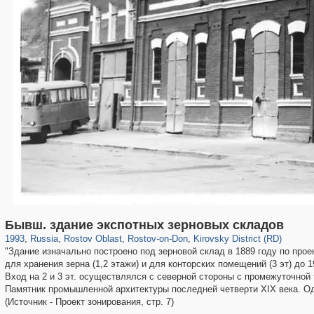
31,024
1,406,336
475
29,243
15,479
153
3,800
42
Бывш. здание экспотных зерновых складов
1993
,
Russia
,
Rostov Oblast
,
Rostov-on-Don
,
Kirovsky District (RD)
"Здание изначально построено под зерновой склад в 1889 году по про
для хранения зерна (1,2 этажи) и для конторских помещений (3 эт) до 19
Вход на 2 и 3 эт. осуществлялся с северной стороны с промежуточной
Памятник промышленной архитектуры последней четверти XIX века. Од
(Источник - Проект зонирования, стр. 7)