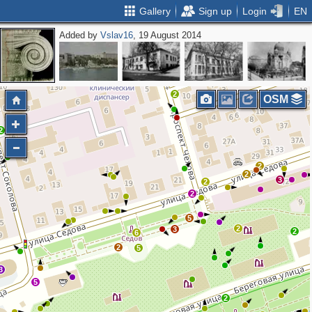
Gallery
Sign up
Login
EN
Added by
Vslav16
, 19 August 2014
3
2
2
OSM
2
2
2
3
2
2
5
2
3
2
6
2
5
3
5
2