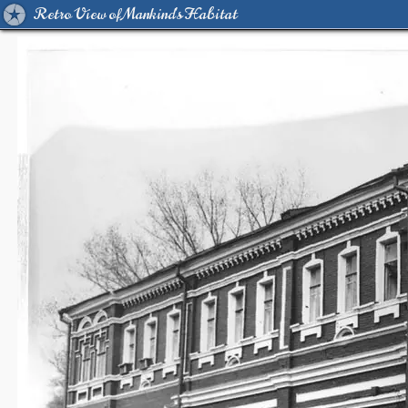
Retro View of Mankind's Habitat