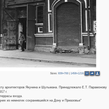
3
2
2
4
Sizes:
839×700
|
1458×1216
W
екту архитекторов Якунина и Шульмана. Принадлежало Е.Т. Парамонову
17 г.
 террасы входа.
них из немногих сохранившейся на Дону и Приазовье"