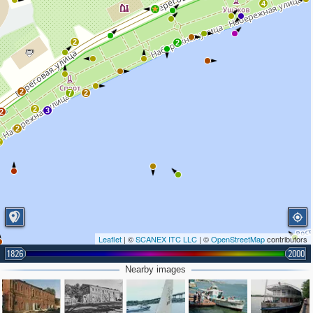
4
2
2
2
7
2
2
3
2
2
2
Leaflet
| ©
SCANEX ITC LLC
| ©
OpenStreetMap
contributors
1826
2000
Nearby images