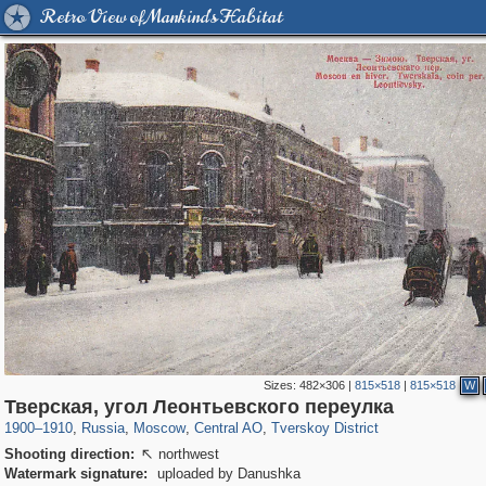
Retro View of Mankind's Habitat
Sizes:
482×306
|
815×518
|
815×518
W
319,779
1,406,144
159,978
8,286
29,243
5,916
53,034
2,283
Тверская, угол Леонтьевского переулка
1900
–
1910
,
Russia
,
Moscow
,
Central AO
,
Tverskoy District
Shooting direction:
northwest

Watermark signature:
uploaded by Danushka