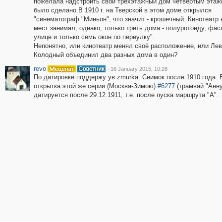
пожелала надстроить свой трехэтажный дом четвертым этажо
было сделано.В 1910 г. на Тверской в этом доме открылся
"синематограф "Миньон", что значит - крошечный. Кинотеатр 
мест занимал, однако, только треть дома - полуротонду, фас
улице и только семь окон по переулку".
Непонятно, или кинотеатр менял своё расположение, или Лев
Колодный объединил два разных дома в один?
revo
·
16 January 2015, 10:28
По датировке поддержу ув.zmurka. Снимок после 1910 года.
открытка этой же серии (Москва-Зимою)
#6277
(трамвай "Анну
датируется после 29.12.1911, т.е. после пуска маршрута "А".