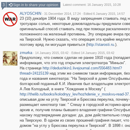
3
Sign in to share your opinion
Latest comment: 16 January 2015, 10:28
ALYOSCHIN
·
·
31 December 2014, 17:24
Edited 6 January 2015, 14:57
23 (10) декабря 1904 года: В виду запрещения стаивать лед н
тротуарах солью, некоторые домовладельцы придумали сов
оригинальный способ стаивать лед при помощи раскаленного
положенного на железный противень. Эту операцию вчера п
на Тверской. Нужно сказать, что операция эта крайне медлит
поэтому вряд ли могущая привиться (
http://starosti.ru
.).
zmurka
·
·
14 January 2015, 03:42
Edited 14 January 2015, 03:42
Предположу, что снимок сделан не ранее 1910 года (попадае
информация, что это год открытия электротеатра "Миньон".
На странице
http://dedushkin1.livejournal.com/556483.html?
thread=24115139
над этим же снимком такая информация, без
года и названия кинотеатра: "На Тверской в доме Олсуфьевы
болгарский поданный К.И. Иванчев был владельцем электрот
А Лев Колодный, в книге "Хождение в Москву" (
http://thelib.ru/books/kolodnyy_lev/hozhdenie_v_moskvu-read-37
описывая дом на углу Тверской и Брюсова переулка, почему-
размещает кинотеатр там: " Спешу в городской историко-арх
архив и, получив планы бывшего владения графини Олсуфье
нахожу подтверждение догадке: да, дом действительно гляд
на Тверскую. В одном из своих прошений графиня пишет, что
домом "на углу у Брюсова переулка и Тверской". В 1898 г. он