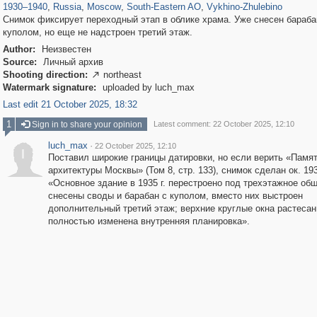
1930
–
1940
,
Russia
,
Moscow
,
South-Eastern AO
,
Vykhino-Zhulebino
Снимок фиксирует переходный этап в облике храма. Уже снесен бараба
куполом, но еще не надстроен третий этаж.
Author:
Неизвестен
Source:
Личный архив
Shooting direction:
northeast

Watermark signature:
uploaded by luch_max
Last edit 21 October 2025, 18:32
1
Sign in to share your opinion
Latest comment: 22 October 2025, 12:10
luch_max
·
22 October 2025, 12:10
l
Поставил широкие границы датировки, но если верить «Памя
архитектуры Москвы» (Том 8, стр. 133), снимок сделан ок. 1935
«Основное здание в 1935 г. перестроено под трехэтажное об
снесены своды и барабан с куполом, вместо них выстроен
дополнительный третий этаж; верхние круглые окна растесан
полностью изменена внутренняя планировка».