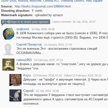
1934
–
1935
,
Russia
,
Moscow
,
Central AO
,
Tverskoy District
,
Red Square
Source:
http://borko.livejournal.com/189604.html
Shooting direction:
north

Watermark signature:
uploaded by aznazn
8
Sign in to share your opinion
Latest comment: 26 July 2016, 10:27
seakonst
·
16 May 2009, 06:55
В 1938 Казанского собора уже не было (снесён в 1936). И пос
гостиница Москва ещё строится (1933-35). Видимо, это 1934-3
Сергей Пахмутов
·
10 January 2010, 17:34
С
Это не военные.Это - воспитанники стрелковых секций
ОСОАВИАХИМа...
valera1953
·
13 February 2015, 07:13
А форма у девушек какая -то "скаутская ",ногу не держат,да 
"берданки "эти.
Ksyu
·
·
13 February 2015, 07:42
Edited 13 February 2015, 09:23
Девушки - не "профи" и амуниция тяжелая..)) Через всю
площадь на вытянутых руках ее тащить!)
Сергей
·
26 July 2016, 10:08
Это не берданки.У берданок ствол выступает сантиметро
деревянного цевья.А здесь сантиметров на 40.Скорей все
охотничье.