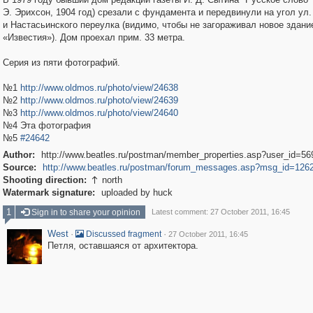
Э. Эрихсон, 1904 год) срезали с фундамента и передвинули на угол ул.
и Настасьинского переулка (видимо, чтобы не загораживал новое здани
«Известия»). Дом проехал прим. 33 метра.
Серия из пяти фотографий.
№1
http://www.oldmos.ru/photo/view/24638
№2
http://www.oldmos.ru/photo/view/24639
№3
http://www.oldmos.ru/photo/view/24640
№4 Эта фотография
№5
#24642
Author:
http://www.beatles.ru/postman/member_properties.asp?user_id=56
Source:
http://www.beatles.ru/postman/forum_messages.asp?msg_id=126
Shooting direction:
north

Watermark signature:
uploaded by huck
1
Sign in to share your opinion
Latest comment: 27 October 2011, 16:45
West
·
·
Discussed fragment
27 October 2011, 16:45
Петля, оставшаяся от архитектора.