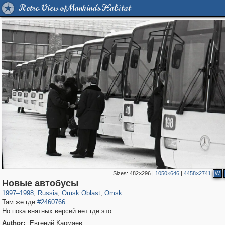
Retro View of Mankind's Habitat
Sizes:
482×296
|
1050×646
|
4458×2741
W
31,642
1,406,161
80
22,511
29,243
71
Новые автобусы
1997
–
1998
,
Russia
,
Omsk Oblast
,
Omsk
Там же где
#2460766
Но пока внятных версий нет где это
Author:
Евгений Кармаев