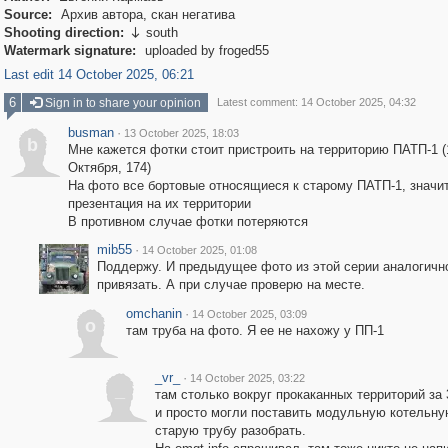
Source:
Архив автора, скан негатива
Shooting direction:
south

Watermark signature:
uploaded by froged55
Last edit 14 October 2025, 06:21
6
Sign in to share your opinion
Latest comment: 14 October 2025, 04:32
busman
·
13 October 2025, 18:03
b
Мне кажется фотки стоит пристроить на территорию ПАТП-1 (
Октября, 174)
На фото все бортовые относящиеся к старому ПАТП-1, значи
презентация на их территории
В противном случае фотки потеряются
mib55
·
14 October 2025, 01:08
Поддержу. И предыдущее фото из этой серии аналогичн
привязать. А при случае проверю на месте.
omchanin
·
14 October 2025, 03:09
o
там труба на фото. Я ее не нахожу у ПП-1
_vr_
·
14 October 2025, 03:22
_
там столько вокруг прокаканных территорий за 
и просто могли поставить модульную котельну
старую трубу разобрать.