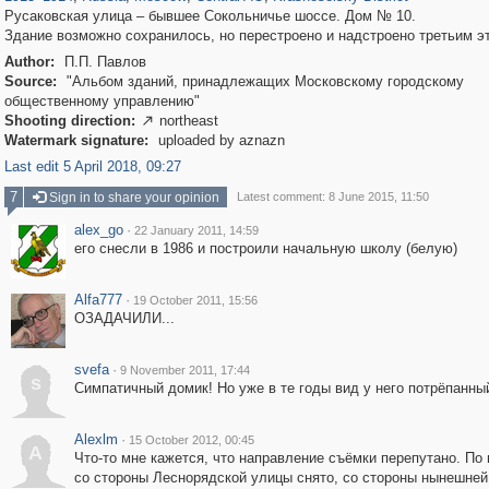
Русаковская улица – бывшее Сокольничье шоссе. Дом № 10.
Здание возможно сохранилось, но перестроено и надстроено третьим э
Author:
П.П. Павлов
Source:
"Альбом зданий, принадлежащих Московскому городскому
общественному управлению"
Shooting direction:
northeast

Watermark signature:
uploaded by aznazn
Last edit 5 April 2018, 09:27
7
Sign in to share your opinion
Latest comment: 8 June 2015, 11:50
alex_go
·
22 January 2011, 14:59
его снесли в 1986 и построили начальную школу (белую)
Alfa777
·
19 October 2011, 15:56
ОЗАДАЧИЛИ...
svefa
·
9 November 2011, 17:44
s
Симпатичный домик! Но уже в те годы вид у него потрёпанны
Alexlm
·
15 October 2012, 00:45
A
Что-то мне кажется, что направление съёмки перепутано. По
со стороны Леснорядской улицы снято, со стороны нынешней