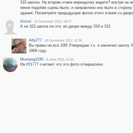
315 школы. На втором этаже верандочку видите? внутри за не
некое подобие сцены было, и направлено оно было в сторону
здания. Посмотрите предыдущие фотки этого згания со двор
Anzoo
·
15 December 2012, 08:27
A
А не 322 школа ли это, во дворе между 319 и 315
Alfa777
·
15 December 2012, 11:36
Вы правы на все 100! Утверждаю т.к. я закончил школу 3
1958 году.
Mustang1030
·
8 June 2015, 11:50
На
#31777
считают что это фото отзеркалено.