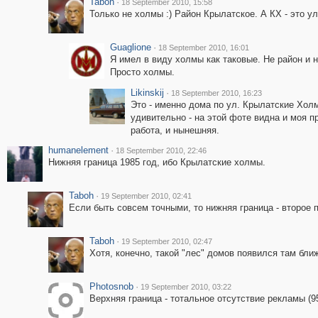
Taboh
·
18 September 2010, 15:58
Только не холмы :) Район Крылатское. А КХ - это ул
Guaglione
·
18 September 2010, 16:01
Я имел в виду холмы как таковые. Не район и н
Просто холмы.
Likinskij
·
18 September 2010, 16:23
Это - именно дома по ул. Крылатские Хол
удивительно - на этой фоте видна и моя 
работа, и нынешняя.
humanelement
·
18 September 2010, 22:46
Нижняя граница 1985 год, ибо Крылатские холмы.
Taboh
·
19 September 2010, 02:41
Если быть совсем точными, то нижняя граница - второе 
Taboh
·
19 September 2010, 02:47
Хотя, конечно, такой "лес" домов появился там ближе
Photosnob
·
19 September 2010, 03:22
Верхняя граница - тотальное отсутствие рекламы (95