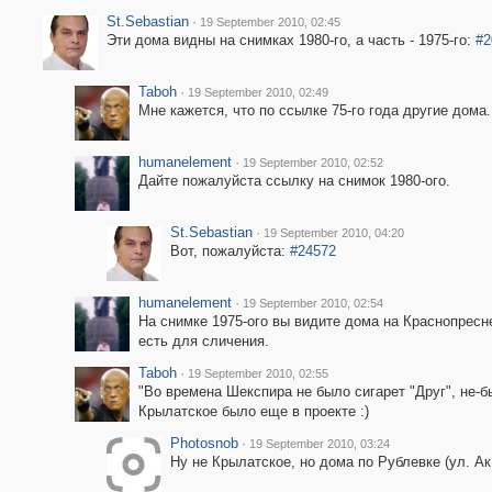
St.Sebastian
·
19 September 2010, 02:45
Эти дома видны на снимках 1980-го, а часть - 1975-го:
#2
Taboh
·
19 September 2010, 02:49
Мне кажется, что по ссылке 75-го года другие дома.
humanelement
·
19 September 2010, 02:52
Дайте пожалуйста ссылку на снимок 1980-ого.
St.Sebastian
·
19 September 2010, 04:20
Вот, пожалуйста:
#24572
humanelement
·
19 September 2010, 02:54
На снимке 1975-ого вы видите дома на Краснопресн
есть для сличения.
Taboh
·
19 September 2010, 02:55
"Во времена Шекспира не было сигарет "Друг", не-бы-
Крылатское было еще в проекте :)
Photosnob
·
19 September 2010, 03:24
Ну не Крылатское, но дома по Рублевке (ул. Ак