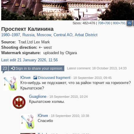
Sizes:
482×476
|
708×700
|
800×791
W
319,878
1,407,232
160,021
8,286
29,248
5,916
13,485
356
Проспект Калинина
1980
–
1997
,
Russia
,
Moscow
,
Central AO
,
Arbat District
Source:
Trad.Ltd Lex Mark
Shooting direction:
west

Watermark signature:
uploaded by Olgara
Last edit 21 January 2026, 11:56
23
Sign in to share your opinion
Latest comment: 18 October 2013, 14:33
Юлия
·
·
Discussed fragment
18 September 2010, 09:45
Кто-нибудь не подскажет, что за район торчит на горизонте?
Крылатское?
Guaglione
·
18 September 2010, 10:24
Крылатские холмы.
Юлия
·
18 September 2010, 10:38
Спасибо