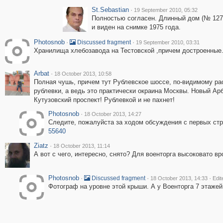
St.Sebastian
·
19 September 2010, 05:32
Полностью согласен. Длинный дом (№ 127 
и виден на снимке 1975 года.
Photosnob
·
·
Discussed fragment
19 September 2010, 03:31
Хранилища хлебозавода на Тестовской ,причем достроенные
Arbat
·
18 October 2013, 10:58
Полная чушь, причем тут Рублевское шоссе, по-видимому р
рублевки, а ведь это практически окраина Москвы. Новый Ар
Кутузовский проспект! Рублевкой и не пахнет!
Photosnob
·
18 October 2013, 14:27
Следите, пожалуйста за ходом обсуждения с первых стр
55640
Ziatz
·
18 October 2013, 11:14
А вот с чего, интересно, снято? Для военторга высоковато вро
Photosnob
·
·
·
Discussed fragment
18 October 2013, 14:33
Edit
Фотограф на уровне этой крыши. А у Военторга 7 этажей