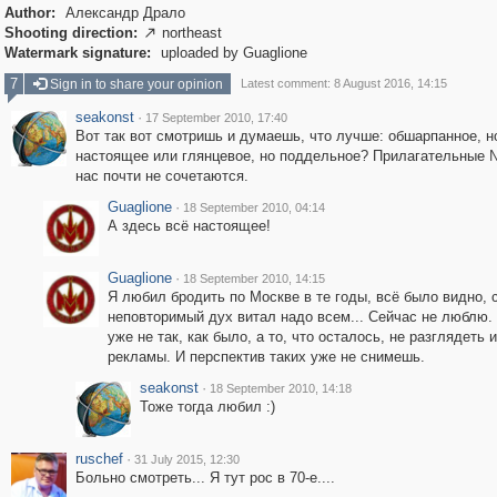
Author:
Александр Драло
Shooting direction:
northeast

Watermark signature:
uploaded by Guaglione
7
Sign in to share your opinion
Latest comment: 8 August 2016, 14:15
seakonst
·
17 September 2010, 17:40
Вот так вот смотришь и думаешь, что лучше: обшарпанное, н
настоящее или глянцевое, но поддельное? Прилагательные 
нас почти не сочетаются.
Guaglione
·
18 September 2010, 04:14
А здесь всё настоящее!
Guaglione
·
18 September 2010, 14:15
Я любил бродить по Москве в те годы, всё было видно, 
неповторимый дух витал надо всем... Сейчас не люблю.
уже не так, как было, а то, что осталось, не разглядеть и
рекламы. И перспектив таких уже не снимешь.
seakonst
·
18 September 2010, 14:18
Тоже тогда любил :)
ruschef
·
31 July 2015, 12:30
Больно смотреть... Я тут рос в 70-е....