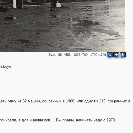
Sizes:
864×583
|
1036×700
|
1700×1149
W
vskoye
еть одну из 32 машин, собранных в 1968, или одну из 215, собранных в
бирали, а для чиновников.... Вы правы, начинать надо с 1970.