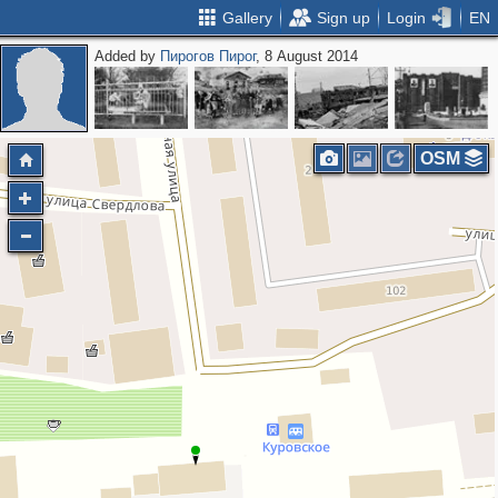
Gallery
Sign up
Login
EN
Added by
Пирогов Пирог
, 8 August 2014
OSM