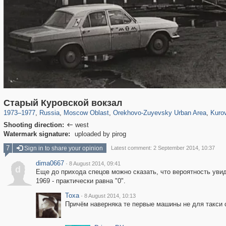
96,319
1,406,257
1,691
29,243
1,367
9
38
Старый Куровской вокзал
1973
–
1977
,
Russia
,
Moscow Oblast
,
Orekhovo-Zuyevsky Urban Area
,
Kuro
Shooting direction:
west

Watermark signature:
uploaded by pirog
7
Sign in to share your opinion
Latest comment: 2 September 2014, 10:37
dima0667
·
8 August 2014, 09:41
d
Еще до прихода спецов можно сказать, что вероятность увид
1969 - практически равна "0".
Toxa
·
8 August 2014, 10:13
Причём наверняка те первые машины не для такси со