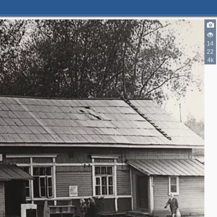
14
22
4k