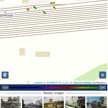
2
Leaflet
| ©
SCANEX ITC LLC
| ©
OpenStreetMap
contributors
1826
2000
Nearby images