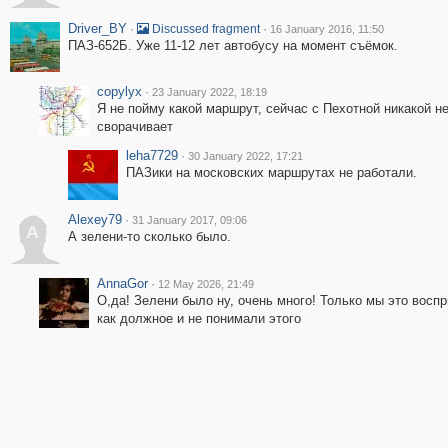
Driver_BY
·
·
Discussed fragment
16 January 2016, 11:50
ПАЗ-652Б. Уже 11-12 лет автобусу на момент съёмок.
copylyx
·
23 January 2022, 18:19
Я не пойму какой маршрут, сейчас с Пехотной никакой н
сворачивает
leha7729
·
30 January 2022, 17:21
ПАЗики на московских маршрутах не работали.
Alexey79
·
31 January 2017, 09:06
A
А зелени-то сколько было.
AnnaGor
·
12 May 2026, 21:49
О,да! Зелени было ну, очень много! Только мы это восп
как должное и не понимали этого