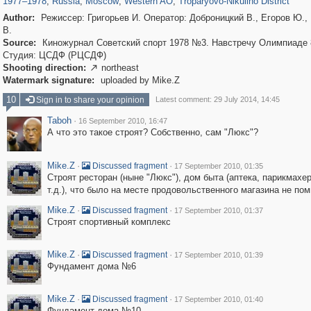
1977
–
1978
,
Russia
,
Moscow
,
Western AO
,
Troparyovo-Nikulino District
Author:
Режиссер: Григорьев И. Оператор: Доброницкий В., Егоров Ю.,
В.
Source:
Киножурнал Советский спорт 1978 №3. Навстречу Олимпиаде 
Студия: ЦСДФ (РЦСДФ)
Shooting direction:
northeast

Watermark signature:
uploaded by Mike.Z
10
Sign in to share your opinion
Latest comment: 29 July 2014, 14:45
Taboh
·
16 September 2010, 16:47
А что это такое строят? Собственно, сам "Люкс"?
Mike.Z
·
·
Discussed fragment
17 September 2010, 01:35
Строят ресторан (ныне "Люкс"), дом быта (аптека, парикмахе
т.д.), что было на месте продовольственного магазина не по
Mike.Z
·
·
Discussed fragment
17 September 2010, 01:37
Строят спортивный комплекс
Mike.Z
·
·
Discussed fragment
17 September 2010, 01:39
Фундамент дома №6
Mike.Z
·
·
Discussed fragment
17 September 2010, 01:40
Фундамент дома №10