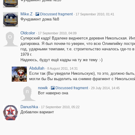
Mike.Z
·
·
Discussed fragment
17 September 2010, 01:41
Фундамент дома №8
Oldcolor
·
17 September 2010, 04:09
O
Суперский кадр! Вдалеке виднеется деревня Никольская. Ин
датировка. Я был почем-то уверен, что всю Олимпийку постр
год, ударными темпами, т.е. строительство началось где-то в
1979 г.
Надеюсь, будут ещё кадры на ту же тему :-)
Abdullah
·
8 August 2011, 14:31
Если так (Вы увидели Никольскую), то это, должно быть
могли бы Вы выделить на снимке фрагмент с Никольско
nowik
·
·
Discussed fragment
29 July 2014, 14:45
n
Вот наверно она
Danushka
·
17 September 2010, 05:22
Добавлен вариант