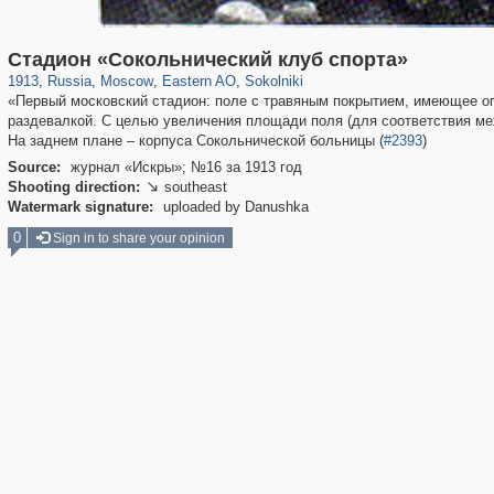
319,882
1,407,361
8,286
20,942
29,248
306
5,623
49
Стадион «Сокольнический клуб спорта»
1913
,
Russia
,
Moscow
,
Eastern AO
,
Sokolniki
«Первый московский стадион: поле с травяным покрытием, имеющее ог
раздевалкой. С целью увеличения площади поля (для соответствия ме
На заднем плане – корпуса Сокольнической больницы (
#2393
)
Source:
журнал «Искры»; №16 за 1913 год
Shooting direction:
southeast

Watermark signature:
uploaded by Danushka
0
Sign in to share your opinion