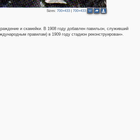
Sizes:
700×433
|
700×433
W
раждение и скамейки. В 1908 году добавлен павильон, служивший
ждународным правилам) в 1909 году стадион реконструирован».
3