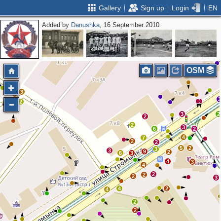
Gallery
Sign up
Login
EN
Added by
Danushka
, 16 September 2010
OSM
3
2
3
3
2
2
2
3
6
2
4
7
2
2
5
2
3
3
9
2
6
3
4
3
4
2
2
2
3
4
2
4
2
2