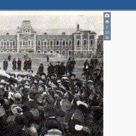
2
10
3k
2
2
3
4