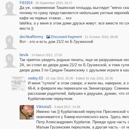
Fill1914
·
26 September 2010, 20:17
F
Да уж, современная Тишинская площадь выглядит "мягко ска
почему-то сразу представляются небольшие уютные европейс
кафе на первых этажах... эхх
lalehka, а у меня в этом доме друзья живут: все вместе по с
места ))
dochkaRimmy
·
·
Discussed fragment
21 October 2010, 08:08
d
Вот - это и есть дом 21/2 по Б.Грузинской
birvik
·
14 March 2012, 17:03
b
Так приятно увидеть родные пенаты, еще не разрушенные ок
2А, он стоял во дворе дома 21/2 по Б.Грузинской, и тоже гул
дворе дома 3 по Средне-Тишинскому с друзьями играли в каз
sedoy.63
·
·
16 July 2015, 20:35
Edited 16 July 2015, 20:36
И меня "гуляли" в этом сквере, и жили мы, наверное, в э
66-й, в феврале мы переехали на Звенигородку. Сомнени
рассказам родителей, бабушки и дедушки, думаю, что э
Курбатовским переулком.
ViktoriaS
·
5 April 2017, 14:28
Именно так:)) Курбатовский переулок Пресненской ч
оканчивается у Камер-коллежского вала. Здесь явл
Петр Александрович Курбатов. Прежде одна часть э
Малым Грузинским переулком, а другая часть - от 