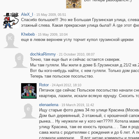
AleX_I
·
15 May 2009, 05:51
Спасибо большое!!! Это же Большая Грузинская улица, слева 
этажный слева. Какая прекрасная улица была!! А где этот ф
Khebeb
·
15 May 2009, 10:04
K
еще в левом верхнем углу торчит купол грузинской церкви
dochkaRimmy
·
21 October 2010, 08:07
d
Точно, там еще был и сейчас остается скверик.
Мы там гуляли. Мы жили в доме Б.Грузинская д.21/2 кв.
Вот бы кого-нибудь найти, с кем гуляли. Только дом рас
Теперь там польское посольство.
Rotor
·
24 April 2012, 18:10
Пятачок где сейчас Польское посольство начали с
квартира, лазили, искали всякую ерунду. Сносить то
elenaelena
·
19 March 2019, 11:42
e
Ищу старые фото дома 34 по улице Красина (Москва) 
Дом был деревянный, 2-этажный, с крошечной сапо
рынка... Ну неужели ни у кого нет???!!! Хотела мам
улицу Красина, там ее юность прошла... . Там я ро
сама жила с родителями с рождения и до 6 лет. А п
сломали наверное.... Я вот читаю комменты и пони