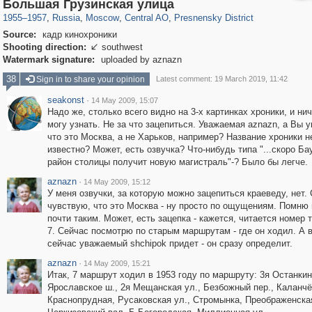
319,882
1,407,361
160,021
8,286
29,248
5,916
13,345
396
Большая Грузинская улица
1955
–
1957
,
Russia
,
Moscow
,
Central AO
,
Presnensky District
Source:
кадр кинохроники
Shooting direction:
southwest

Watermark signature:
uploaded by aznazn
38
Sign in to share your opinion
Latest comment: 19 March 2019, 11:42
seakonst
·
14 May 2009, 15:07
Надо же, столько всего видно на 3-х картинках хроники, и нич
могу узнать. Не за что зацепиться. Уважаемая aznazn, а Вы 
что это Москва, а не Харьков, например? Название хроники н
известно? Может, есть озвучка? Что-нибудь типа "...скоро Б
район столицы получит новую магистраль"-? Было бы легче.
aznazn
·
14 May 2009, 15:12
У меня озвучки, за которую можно зацепиться краеведу, нет.
чувствую, что это Москва - ну просто по ощущениям. Помню 
почти таким. Может, есть зацепка - кажется, читается номер 
7. Сейчас посмотрю по старым маршрутам - где он ходил. А 
сейчас уважаемый shchipok придет - он сразу определит.
aznazn
·
14 May 2009, 15:21
Итак, 7 маршрут ходил в 1953 году по маршруту: 3я Останкин
Ярославское ш., 2я Мещанская ул., Безбожный пер., Каланчё
Краснопрудная, Русаковская ул., Стромынка, Преображенская