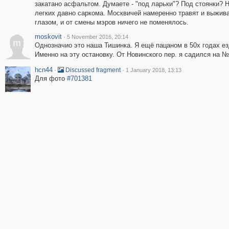
закатано асфальтом. Думаете - "под ларьки"? Под стоянки? Н
легких давно саркома. Москвичей намеренно травят и выжива
глазом, и от смены мэров ничего не поменялось.
moskovit
·
5 November 2016, 20:14
m
Однозначио это наша Тишинка. Я ещё пацаном в 50х годах ез
Именно на эту остановку. От Новинского пер. я садился на №
hcn44
·
·
Discussed fragment
1 January 2018, 13:13
Для фото
#701381