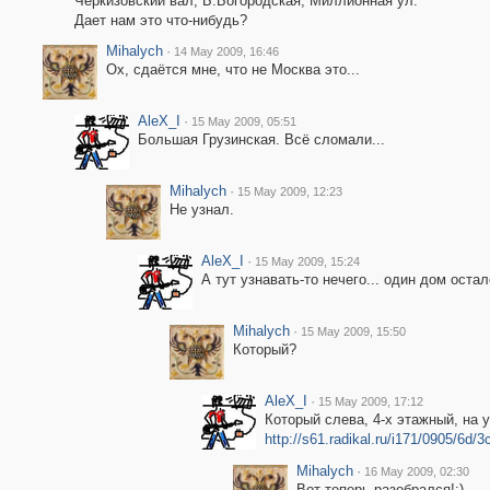
Черкизовский вал, Б.Богородская, Миллионная ул.
Дает нам это что-нибудь?
Mihalych
·
14 May 2009, 16:46
Ох, сдаётся мне, что не Москва это...
AleX_I
·
15 May 2009, 05:51
Большая Грузинская. Всё сломали...
Mihalych
·
15 May 2009, 12:23
Не узнал.
AleX_I
·
15 May 2009, 15:24
А тут узнавать-то нечего... один дом остал
Mihalych
·
15 May 2009, 15:50
Который?
AleX_I
·
15 May 2009, 17:12
Который слева, 4-х этажный, на у
http://s61.radikal.ru/i171/0905/6d/
Mihalych
·
16 May 2009, 02:30
Вот теперь разобрался!:)