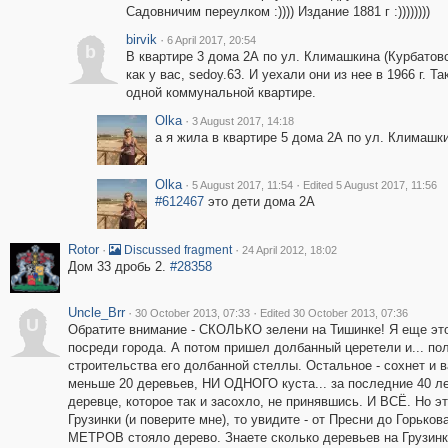
Садовничим переулком :)))) Издание 1881 г :))))))))
birvik
·
6 April 2017, 20:54
b
В квартире 3 дома 2А по ул. Климашкина (Курбатов
как у вас, sedoy.63. И уехали они из нее в 1966 г. 
одной коммунальной квартире.
Olka
·
3 August 2017, 14:18
а я жила в квартире 5 дома 2А по ул. Климашк
Olka
·
·
5 August 2017, 11:54
Edited 5 August 2017, 11:56
#612467
это дети дома 2А
Rotor
·
·
Discussed fragment
24 April 2012, 18:02
Дом 33 дробь 2.
#28358
Uncle_Brr
·
·
30 October 2013, 07:33
Edited 30 October 2013, 07:36
U
Обратите внимание - СКОЛЬКО зелени на Тишинке! Я еще это 
посреди города. А потом пришел долбанный церетели и... п
строительства его долбанной стеллы. Остальное - сохнет и 
меньше 20 деревьев, НИ ОДНОГО куста... за последние 40 
деревце, которое так и засохло, не принявшись. И ВСЁ. Но э
Грузинки (и поверите мне), то увидите - от Пресни до Горь
МЕТРОВ стояло дерево. Знаете сколько деревьев на Грузин