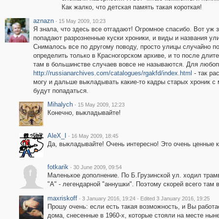
Как жалко, что детская память такая короткая!
aznazn
·
15 May 2009, 10:23
Я знала, что здесь все отгадают! Огромное спасибо. Вот уж з
попадают разрозненные куски хроники, и виды и названия ули
Снималось все по другому поводу, просто улицы случайно по
определить только в Красногорском архиве, и то после длит
там в большинстве случаев вовсе не называются. Для любопы
http://russianarchives.com/catalogues/rgakfd/index.html
- так ра
могу и дальше выкладывать какие-то кадры старых хроник с м
будут попадаться.
Mihalych
·
15 May 2009, 12:23
Конечно, выкладывайте!
AleX_I
·
16 May 2009, 18:45
Да, выкладывайте! Очень интересно! Это очень ценные 
fotkarik
·
30 June 2009, 09:54
f
Маленькое дополнение. По Б.Грузинской ул. ходил трамв
"А" - легендарной "аннушки". Поэтому скорей всего там в
maxriskoff
·
·
3 January 2016, 19:24
Edited 3 January 2016, 19:25
Прошу очень: если есть такая возможность, и Вы работа
дома, снесенные в 1960-х, которые стояли на месте ны