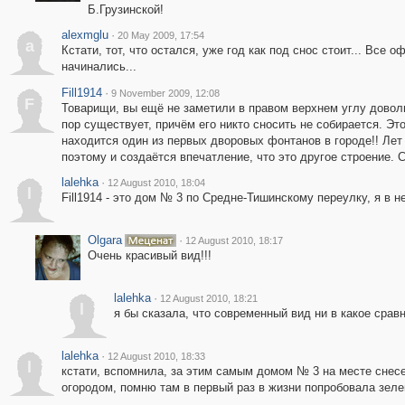
Б.Грузинской!
alexmglu
·
20 May 2009, 17:54
a
Кстати, тот, что остался, уже год как под снос стоит... Все 
начинались...
Fill1914
·
9 November 2009, 12:08
F
Товарищи, вы ещё не заметили в правом верхнем углу довол
пор существует, причём его никто сносить не собирается. Эт
находится один из первых дворовых фонтанов в городе!! Лет 
поэтому и создаётся впечатление, что это другое строение. 
lalehka
·
12 August 2010, 18:04
l
Fill1914 - это дом № 3 по Средне-Тишинскому переулку, я в н
Olgara
·
12 August 2010, 18:17
Очень красивый вид!!!
lalehka
·
12 August 2010, 18:21
l
я бы сказала, что современный вид ни в какое сравне
lalehka
·
12 August 2010, 18:33
l
кстати, вспомнила, за этим самым домом № 3 на месте снес
огородом, помню там в первый раз в жизни попробовала зеле