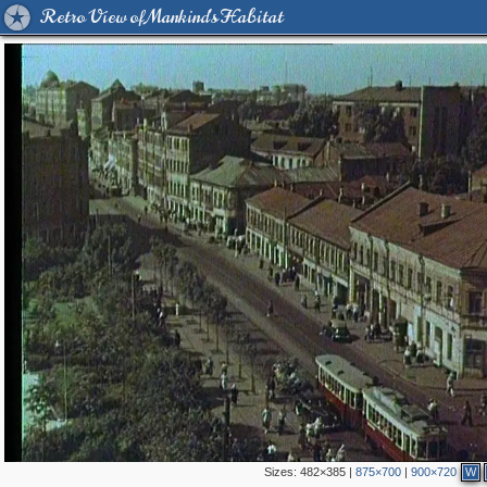
Retro View of Mankind's Habitat
Sizes:
482×385
|
875×700
|
900×720
W