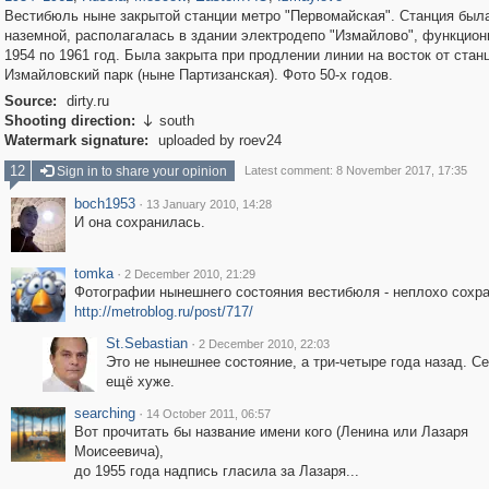
Вестибюль ныне закрытой станции метро "Первомайская". Станция был
наземной, располагалась в здании электродепо "Измайлово", функцион
1954 по 1961 год. Была закрыта при продлении линии на восток от стан
Измайловский парк (ныне Партизанская). Фото 50-х годов.
Source:
dirty.ru
Shooting direction:
south

Watermark signature:
uploaded by roev24
12
Sign in to share your opinion
Latest comment: 8 November 2017, 17:35
boch1953
·
13 January 2010, 14:28
И она сохранилась.
tomka
·
2 December 2010, 21:29
Фотографии нынешнего состояния вестибюля - неплохо сохр
http://metroblog.ru/post/717/
St.Sebastian
·
2 December 2010, 22:03
Это не нынешнее состояние, а три-четыре года назад. Се
ещё хуже.
searching
·
14 October 2011, 06:57
Вот прочитать бы название имени кого (Ленина или Лазаря
Моисеевича),
до 1955 года надпись гласила за Лазаря...