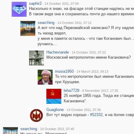
saphir2
·
14 October 2011, 07:09
Насколько я знаю, на фасаде этой станции надпись не м
В таком виде она и сохранилась почти до нашего време
searching
·
14 October 2011, 07:12
А вот что над Первомайской написано? Я эту надпис
ть назад видел,
у меня в памяти осталось - что там Коганович был..
ручаюсь...
Hacheviande
·
14 October 2011, 07:22
Московский метрополитен имени Кагановича?
inusia1950
·
14 March 2013, 09:13
То что метрополитен был имени Кагановича
при Хрущеве.
leha7729
·
8 November 2017, 17:35
25 ноября 1955 года. Тогда же станц
Кагановича".
Guaglione
·
14 October 2011, 07:36
Вот тут видно хорошо -
#52332
, и на более сов
searching
·
14 October 2011, 07:45
Ну точно он - Моисеевич!