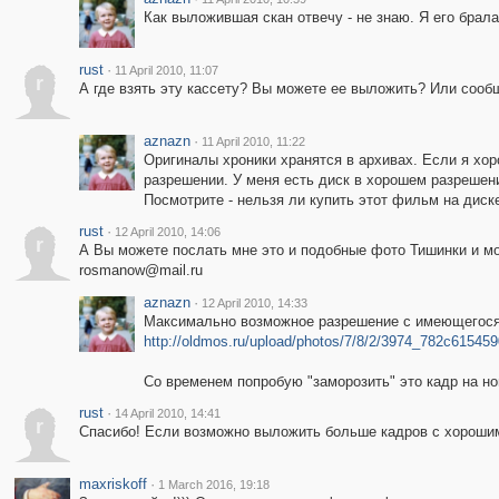
Как выложившая скан отвечу - не знаю. Я его брала 
rust
·
11 April 2010, 11:07
r
А где взять эту кассету? Вы можете ее выложить? Или сообщ
aznazn
·
11 April 2010, 11:22
Оригиналы хроники хранятся в архивах. Если я хор
разрешении. У меня есть диск в хорошем разрешени
Посмотрите - нельзя ли купить этот фильм на диске
rust
·
12 April 2010, 14:06
r
А Вы можете послать мне это и подобные фото Тишинки и м
rosmanow@mail.ru
aznazn
·
12 April 2010, 14:33
Максимально возможное разрешение с имеющегося у
http://oldmos.ru/upload/photos/7/8/2/3974_782c61545
Со временем попробую "заморозить" это кадр на но
rust
·
14 April 2010, 14:41
r
Cпасибо! Если возможно выложить больше кадров с хорошим
maxriskoff
·
1 March 2016, 19:18