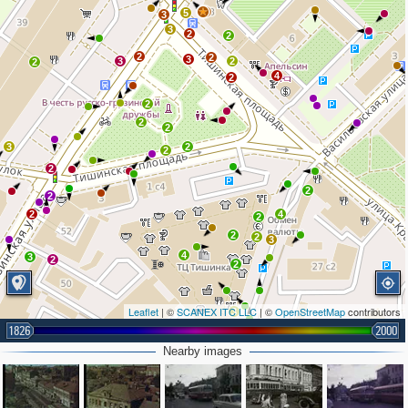
3
5
3
3
2
2
2
2
3
3
2
2
4
2
2
2
2
3
2
2
2
2
2
2
4
2
2
2
3
4
3
2
2
Leaflet
| ©
SCANEX ITC LLC
| ©
OpenStreetMap
contributors
3
1826
2000
2
3
Nearby images
3
2