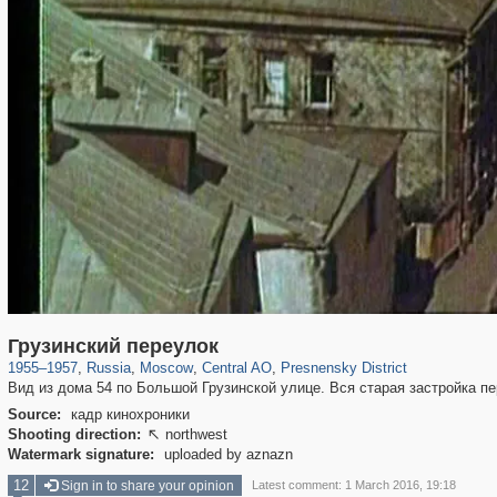
319,864
1,406,756
160,011
8,286
29,243
5,916
13,348
396
Грузинский переулок
1955
–
1957
,
Russia
,
Moscow
,
Central AO
,
Presnensky District
Вид из дома 54 по Большой Грузинской улице. Вся старая застройка пере
Source:
кадр кинохроники
Shooting direction:
northwest

Watermark signature:
uploaded by aznazn
12
Sign in to share your opinion
Latest comment: 1 March 2016, 19:18