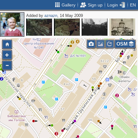
Gallery
Sign up
Login
EN
Added by
aznazn
, 14 May 2009
3
2
4
2
OSM
3
2
2
3