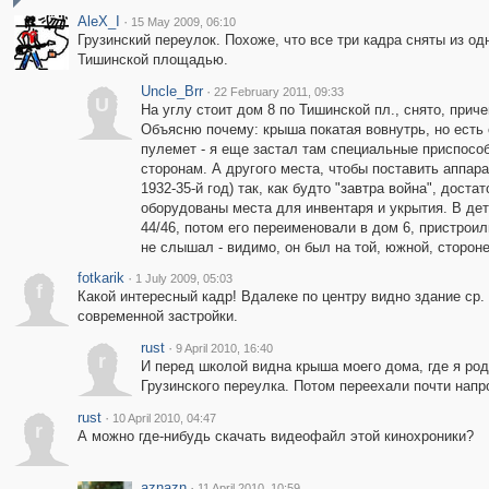
AleX_I
·
15 May 2009, 06:10
Грузинский переулок. Похоже, что все три кадра сняты из од
Тишинской площадью.
Uncle_Brr
·
22 February 2011, 09:33
U
На углу стоит дом 8 по Тишинской пл., снято, прич
Объясню почему: крыша покатая вовнутрь, но есть 
пулемет - я еще застал там специальные приспособ
сторонам. А другого места, чтобы поставить аппар
1932-35-й год) так, как будто "завтра война", дост
оборудованы места для инвентаря и укрытия. В дет
44/46, потом его переименовали в дом 6, пристроили
не слышал - видимо, он был на той, южной, сторон
fotkarik
·
1 July 2009, 05:03
f
Какой интересный кадр! Вдалеке по центру видно здание ср
современной застройки.
rust
·
9 April 2010, 16:40
r
И перед школой видна крыша моего дома, где я роди
Грузинского переулка. Потом переехали почти напро
rust
·
10 April 2010, 04:47
r
А можно где-нибудь скачать видеофайл этой кинохроники?
aznazn
·
11 April 2010, 10:59