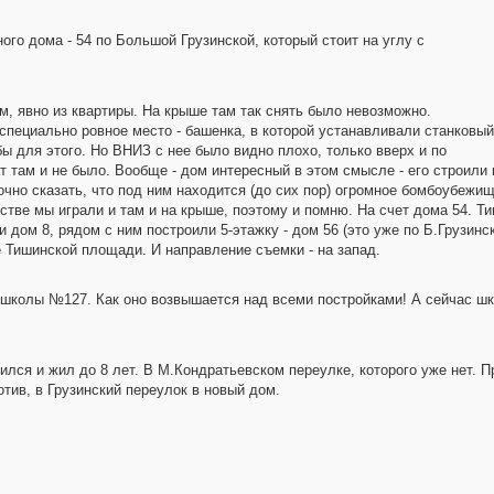
ного дома - 54 по Большой Грузинской, который стоит на углу с
ем, явно из квартиры. На крыше там так снять было невозможно.
специально ровное место - башенка, в которой устанавливали станковый
ы для этого. Но ВНИЗ с нее было видно плохо, только вверх и по
ат там и не было. Вообще - дом интересный в этом смысле - его строили
аточно сказать, что под ним находится (до сих пор) огромное бомбоубежи
стве мы играли и там и на крыше, поэтому и помню. На счет дома 54. Т
 дом 8, рядом с ним построили 5-этажку - дом 56 (это уже по Б.Грузинск
е Тишинской площади. И направление съемки - на запад.
. школы №127. Как оно возвышается над всеми постройками! А сейчас ш
лся и жил до 8 лет. В М.Кондратьевском переулке, которого уже нет. П
тив, в Грузинский переулок в новый дом.