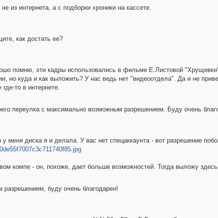
не из интернета, а с подборки хроники на кассете.
ите, как достать ее?
ошо помню, эти кадры использовались в фильме Е.Листовой "Хрущевки" 
и, но куда и как выложить? У нас ведь нет "видеоотдела". Да и не прив
 где-то в интернете.
оего переулка с максимально возможным разрешением. Буду очень благ
 меня диска я и делала. У вас нет спецаккаунта - вот разрешение поб
90de55f7007c3c711740f85.jpg
вом компе - он, похоже, дает больше возможностей. Тогда выложу здесь
 разрешением, буду очень благодарен!