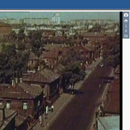
1
8
6k