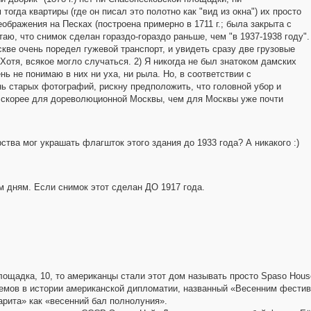
огда квартиры (где он писал это полотно как "вид из окна") их просто
ображения на Песках (построена примерно в 1711 г.; была закрыта с
итаю, что снимок сделан гораздо-гораздо раньше, чем "в 1937-1938 году".
оскве очень поредел гужевой транспорт, и увидеть сразу две грузовые
Хотя, всякое могло случаться. 2) Я никогда не был знатоком дамских
ень не понимаю в них ни уха, ни рыла. Но, в соответствии с
ь старых фотографий, рискну предположить, что головной убор и
ы скорее для дореволюционной Москвы, чем для Москвы уже почти
ства мог украшать флагшток этого здания до 1933 года? А никакого :)
 дням. Если снимок этот сделан ДО 1917 года.
лощадка, 10, то американцы стали этот дом называть просто Spaso House
иемов в истории американской дипломатии, названный «Весенним фести
рита» как «весенний бал полнолуния».