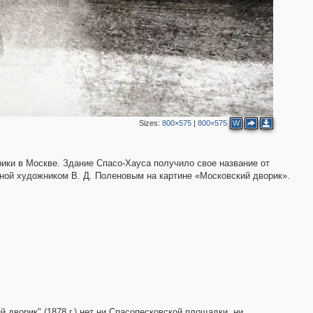
Sizes:
800×575
|
800×575
W
ики в Москве. Здание Спасо-Хауса получило свое название от
ной художником В. Д. Поленовым на картине «Московский дворик».
 дворик" (1878 г.) нет ни Спасопесковской площадки, ни