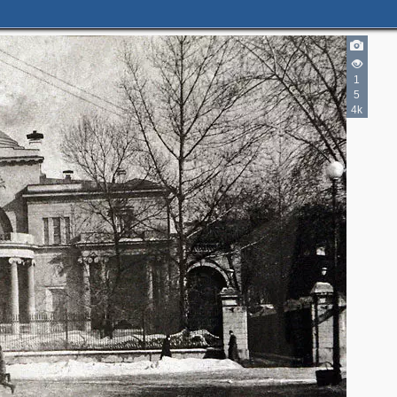
4
3
5
15
1
5
17
6
4k
3
5
6
4
7
3
4
3