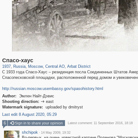
319,864
1,406,756
160,011
8,286
29,243
5,916
13,485
356
Спасо-хаус
1937
,
Russia
,
Moscow
,
Central AO
,
Arbat District
С 1933 года Спасо-Хаус – резиденция посла Соединенных Штатов Амер
Спасопесковской площадки, расположенной перед домом и увековечен
http://russian.moscow.usembassy.gov/spasohistory.html
Author:
Эмлен Найт-Дэвис
Shooting direction:
east

Watermark signature:
uploaded by dmitryst
Last edit 8 August 2020, 05:29
6
Sign in to share your opinion
Latest comment: 11 September 2016, 18:18
shchipok
·
14 May 2009, 19:32
Во-первых, на очень известной картине Поленова "Московский