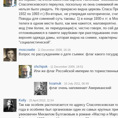
Спасопесковского переулка, поскольку из окна снимаемой им т
нельзя было увидеть. Но прекрасно видна церковь Спаса Пре
1932 по 1993 гг.) Во-вторых, не утверждая категорически, сч
Поводы для сомнений суть таковы: 1) в конце 1930-х гг. в М
телеги в одном месте было, как мне кажется, маловероятно. 
мод (тем более, их периодизации) и, честно говоря, по сей д
отложившимися в памяти зарубками при разглядыванию очен
верхняя одежда дамы, которая видна на снимке, характерн
"социалистической".
moscowite
·
11 December 2009, 16:16
Вопрос по рассуждениям о дате съемки: флаг какого государ
shchipok
·
11 December 2009, 18:51
Или же флаг Российской империи по торжественным
ksamuk
·
16 July 2011, 06:49
флаг очень напоминает Американский
Kelly
·
25 April 2010, 11:54
Так как особняк располагается по адресу Спасопесковская п
года в особняке был организован один из самых крупных пр
увековечен Михаилом Булгаковым в романе «Мастер и Марга