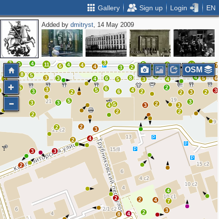
Gallery
Sign up
Login
EN
Added by
dmitryst
, 14 May 2009
7
6
7
6
3
5
7
7
5
2
6
4
5
2
3
8
6
6
8
3
7
9
7
2
9
6
6
8
3
7
3
2
7
5
14
4
2
15
3
4
5
6
3
5
9
6
4
6
7
3
3
4
6
5
11
4
4
11
4
7
6
4
12
2
3
4
OSM
8
5
2
4
3
8
3
6
5
6
3
4
5
3
4
5
2
6
6
3
5
4
5
3
3
6
2
2
3
2
2
5
3
3
3
2
5
4
3
3
2
2
2
2
2
3
4
2
3
3
2
4
2
2
4
7
3
2
4
8