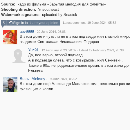
Source:
кадр из фильма «Забытая мелодия для флейты»
Shooting direction:
southeast

Watermark signature:
uploaded by Seadick
3
Sign in to share your opinion
Latest comment: 19 June 2024, 05:52
abv9999
·
20 June 2014, 08:03
В этом доме и чуть ли не в этом подъезде жил глазной микро
академик Святослаав Николааевич Фёдоров.
Yuri91
·
·
12 February 2023, 20:37
Edited 12 February 2023, 20:38
Y
Да, все верно, второй подъезд.
А в подъезде слева, что с козырьком, жил Сенкевич.
Также в 90х, непродолжительное время, в этом жила до
Ельцина.
Butov_Aleksey
·
19 June 2024, 05:52
В этом доме ещё Александр Масляков жил, несколько раз ви
гуляющим с колли