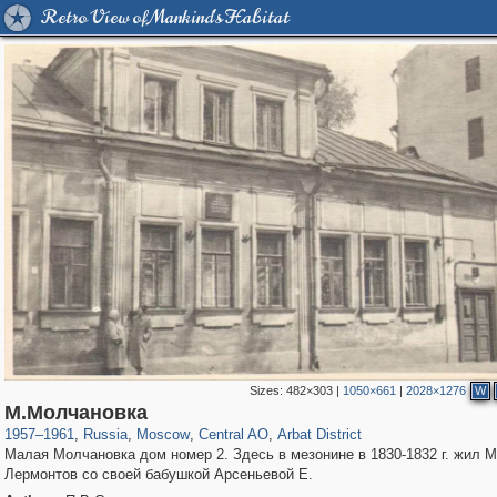
Retro View of Mankind's Habitat
Sizes:
482×303
|
1050×661
|
2028×1276
W
319,780
1,406,483
159,978
8,286
29,243
5,916
13,485
356
М.Молчановка
1957
–
1961
,
Russia
,
Moscow
,
Central AO
,
Arbat District
Малая Молчановка дом номер 2. Здесь в мезонине в 1830-1832 г. жил 
Лермонтов со своей бабушкой Арсеньевой Е.