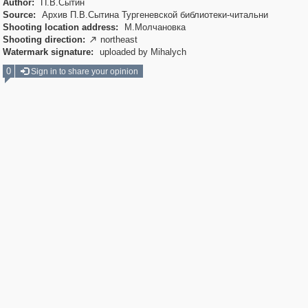
Author:
П.В.Сытин
Source:
Архив П.В.Сытина Тургеневской библиотеки-читальни
Shooting location address:
М.Молчановка
Shooting direction:
northeast

Watermark signature:
uploaded by Mihalych
0
Sign in to share your opinion