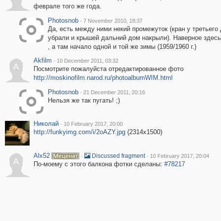
феврале того же года.
Photosnob
·
7 November 2010, 18:37
Да, есть между ними некий промежуток (кран у третьего
убрали и крышей дальний дом накрыли). Наверное здес
, а там начало одной и той же зимы (1959/1960 г.)
Akfilm
·
10 December 2011, 03:32
A
Посмотрите пожалуйста отредактированное фото
http://moskinofilm.narod.ru/photoalbumWIM.html
Photosnob
·
21 December 2011, 20:16
Нельзя же так пугать! ;)
Николай
·
10 February 2017, 20:00
http://funkyimg.com/i/2oAZY.jpg
(2314x1500)
Alx52
·
·
Discussed fragment
10 February 2017, 20:04
A
По-моему с этого балкона фотки сделаны:
#78217