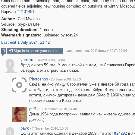
Child caging ride fr. sledding man, astride his back, framed by skiers out on
covered fields adjoining new housing complex on outskirts of wintry Mosco
Вариант
#2131481
Author:
Carl Mydans
Source:
журнал Life
Shooting direction:
north

Watermark signature:
uploaded by roev24
Last edit 1 July 2024, 21:42
9
Sign in to share your opinion
Latest comment: 10 February 2017, 20:04
yanikru
·
14 April 2009, 04:04
y
Вряд ли это 59 год. У меня такой же дом, на Ленинском-Гари
61 года. а эти строились позже.
Photosnob
·
20 June 2009, 12:13
Сюда, на 4-ю улицу Строителей уже в январе 59 года за
автобус, и,в тот же год - 33 троллейбус. В журнальном а
кстати, снимок датирован декабрем 59-го.В 1960 улицу 
переименовали в Кравченко.
puff
·
18 December 2010, 14:40
Дома 1954 года постройки, заявляю как житель одного и
домов :)
bayk
·
7 November 2010, 10:36
b
Если этот снимок сделан в декабре 1959 , то этот
#24292
в ян