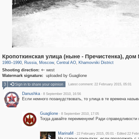
319,779
1,406,257
159,978
8,286
29,243
5,916
19,394
722
Кропоткинская улица (ныне - Пречистенка), дом
1980
–
1990
,
Russia
,
Moscow
,
Central AO
,
Khamovniki District
Shooting direction:
west

Watermark signature:
uploaded by Guaglione
3
Sign in to share your opinion
Latest comment: 22 February 2015, 05:01
Danushka
·
8 September 2010, 16:56
Если немного позанудствовать, то улица в те времена назыв
Guaglione
·
8 September 2010, 17:05
Тогда давайте переименуем! Ради справедливости 
MarinaM
·
·
22 February 2015, 05:01
Edited 22 Feb
На старых открытках, если продолжить с з