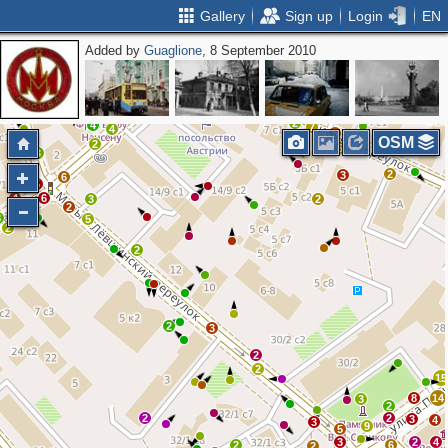
Gallery
Sign up
Login
EN
Added by
Guaglione
, 8 September 2010
3
6
2
2
2
3
5
3
2
2
4
7
4
5
OSM
2
6
3
2
3
6
5
4
6
3
2
2
3
5
2
2
2
3
2
2
15
8
14
3
2
2
2
3
4
3
9
5
3
2
4
2
6
2