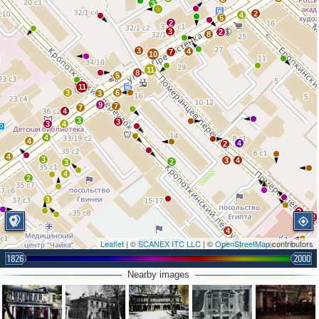
3
2
4
5
2
3
2
8
3
4
7
10
11
8
5
11
3
6
3
9
7
7
4
3
3
3
4
4
4
4
2
4
3
3
4
2
3
4
2
3
2
2
4
Leaflet
| ©
SCANEX ITC LLC
| ©
OpenStreetMap
contributors
4
1826
2000
5
8
6
Nearby images
6
2
2
2