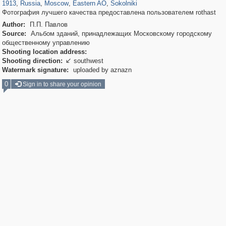
1913
,
Russia
,
Moscow
,
Eastern AO
,
Sokolniki
Фотография лучшего качества предоставлена пользователем rothast
Author:
П.П. Павлов
Source:
Альбом зданий, принадлежащих Московскому городскому
общественному управлению
Shooting location address:
Shooting direction:
southwest

Watermark signature:
uploaded by aznazn
0
Sign in to share your opinion