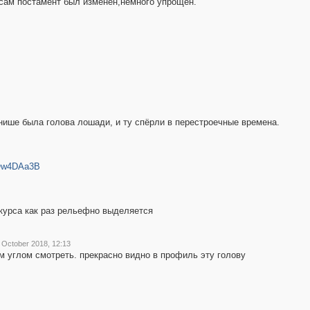
 сам постамент был изменён,немного упрощён.
нише была голова лошади, и ту спёрли в перестроечные времена.
BQw4DAa3B
акурса как раз рельефно выделяется
4 October 2018, 12:13
м углом смотреть. прекрасно видно в профиль эту голову