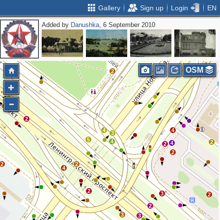
Gallery
Sign up
Login
EN
Added by
Danushka
, 6 September 2010
2
3
OSM
2
2
4
4
3
5
4
2
4
2
2
2
2
4
2
3
2
2
3
3