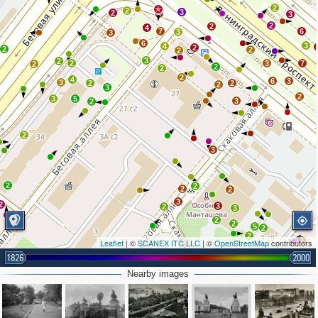
2
2
3
2
2
3
2
2
4
7
6
3
3
6
3
4
2
2
2
2
3
2
2
3
7
2
2
2
2
4
6
3
3
2
2
2
3
2
3
5
3
2
2
3
2
2
2
2
3
2
3
2
3
2
2
5
2
2
2
Leaflet
| ©
SCANEX ITC LLC
| ©
OpenStreetMap
contributors
1826
2000
2
Nearby images
3