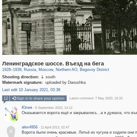
319,809
1,406,590
8,286
22,533
29,243
598
2,821
103
Ленинградское шоссе. Въезд на бега
1928
–
1939
,
Russia
,
Moscow
,
Northern AO
,
Begovoy District
Shooting direction:
south

Watermark signature:
uploaded by Danushka
Last edit 10 January 2021, 03:38
12
Sign in to share your opinion
Latest comment: 7 May 2020, 16:33
Юлия
·
6 September 2010, 14:12
Оказывается ворота ещё и закрывались...а я думала, что въ
alex4956
·
11 April 2013, 02:47
a
Ворота были очень красивые. Литьё из чугуна и ходили они