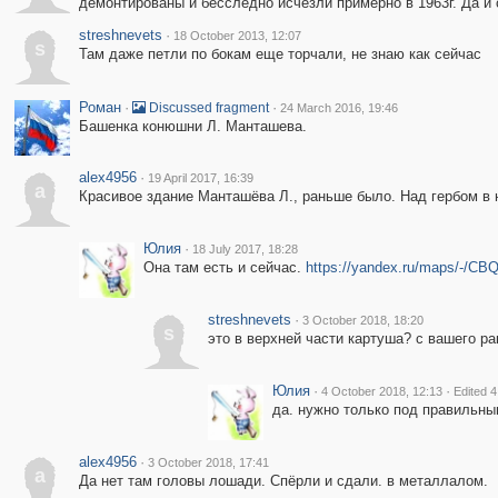
демонтированы и бесследно исчезли примерно в 1963г. Да и
streshnevets
·
18 October 2013, 12:07
s
Там даже петли по бокам еще торчали, не знаю как сейчас
Роман
·
·
Discussed fragment
24 March 2016, 19:46
Башенка конюшни Л. Манташева.
alex4956
·
19 April 2017, 16:39
a
Красивое здание Манташёва Л., раньше было. Над гербом в 
Юлия
·
18 July 2017, 18:28
Она там есть и сейчас.
https://yandex.ru/maps/-/C
streshnevets
·
3 October 2018, 18:20
s
это в верхней части картуша? с вашего р
Юлия
·
·
4 October 2018, 12:13
Edited 
да. нужно только под правильны
alex4956
·
3 October 2018, 17:41
a
Да нет там головы лошади. Спёрли и сдали. в металлалом.