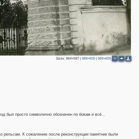
3
2
Sizes:
864×587
|
969×659
|
969×659
W
2
езд был просто символично обозначен по бокам и всё...
 по рельсам. К сожалению после реконструкции памятник были