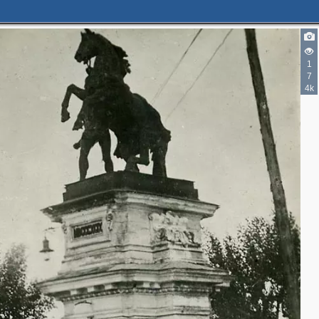
1
7
4k
3
2