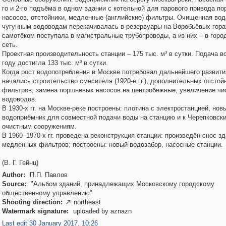
го и 2-го подъёма в одном здании с котельной для парового привода п
насосов, отстойники, медленные (английские) фильтры. Очищенная вод
чугунным водоводам перекачивалась в резервуары на Воробьёвых гора
самотёком поступала в магистральные трубопроводы, а из них – в горо
сеть.
Проектная производительность станции – 175 тыс. м³ в сутки. Подача в
году достигла 133 тыс. м³ в сутки.
Когда рост водопотребления в Москве потребовал дальнейшего развити
начались строительство смесителя (1920-е гг.), дополнительных отстой
фильтров, замена поршневых насосов на центробежные, увеличение чи
водоводов.
В 1930-х гг. на Москве-реке построены: плотина с электростанцией, нов
водоприёмник для совместной подачи воды на станцию и к Черепковск
очистным сооружениям.
В 1960–1970-х гг. проведена реконструкция станции: произведён снос з
медленных фильтров; построены: новый водозабор, насосные станции.
(В. Г. Гейнц)
Author:
П.П. Павлов
Source:
"Альбом зданий, принадлежащих Московскому городскому
общественному управлению"
Shooting direction:
northeast

Watermark signature:
uploaded by aznazn
Last edit 30 January 2017, 10:26