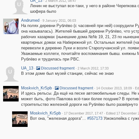
UA_13
·
2 March 2012, 08:47
U
Ленин не выступал все-таки, у него в районе Черепкова
шофера было
Andrumed
·
9 January 2011, 06:03
На полях деревни Рублёво (с часовней при ней) соорудили 
она называлась). Жителей бывшей деревни Рублёво, что устр
рабочих казармах (нынешние дома №№ 19, 21, 23 по нынешней
квартирных домах на Набережной ул. Остальных жителей (ч
перевезли в деревню Луки и возле Старолучанской ул. появ
Уважаемые коллеги, почитайте воспоминания бывш. княжны М
Рублёво и трудилась при РВС.
UA_13
·
·
Discussed fragment
2 March 2012, 17:33
U
В этом доме был музей станции, сейчас не знаю
Moskvich_KrSpb
·
·
·
Discussed fragment
14 October 2013, 18:09
Ed
И здесь рельсы. Да ещё на песке автомобильные следы. Не 
может быть, фото Павлова всё-таки более поздние? В против
строительство железной дороги на Рублёво было развёрнут
Moskvich_KrSpb
·
·
17 December 2017, 17:47
Edited 17 December 2
Вот она, "железная дорога"...
#557173
Узкоколейка с гуж