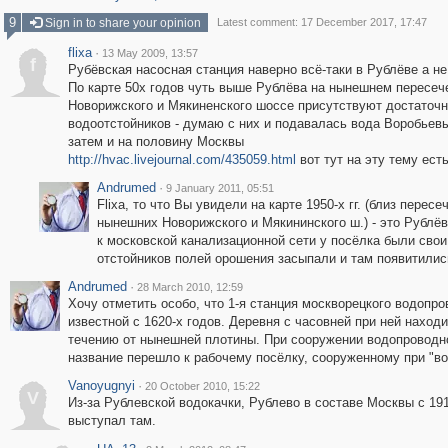
9
Sign in to share your opinion
Latest comment: 17 December 2017, 17:47
flixa
·
13 May 2009, 13:57
f
Рубёвская насосная станция наверно всё-таки в Рублёве а не
По карте 50х годов чуть выше Рублёва на нынешнем пересеч
Новорижского и Мякиненского шоссе присутствуют достаточн
водоотстойников - думаю с них и подавалась вода Воробьевы
затем и на половину Москвы
http://hvac.livejournal.com/435059.html
вот тут на эту тему ест
Andrumed
·
9 January 2011, 05:51
Flixa, то что Вы увидели на карте 1950-х гг. (близ пересе
нынешних Новорижского и Мякининского ш.) - это Рублё
к московской канализационной сети у посёлка были свои 
отстойников полей орошения засыпали и там появитил
Andrumed
·
28 March 2010, 12:59
Хочу отметить особо, что 1-я станция москворецкого водопр
известной с 1620-х годов. Деревня с часовней при ней наход
течению от нынешней плотины. При сооружении водопроводно
название перешло к рабочему посёлку, сооруженному при "во
Vanoyugnyi
·
20 October 2010, 15:22
V
Из-за Рублевской водокачки, Рублево в составе Москвы с 19
выступал там.