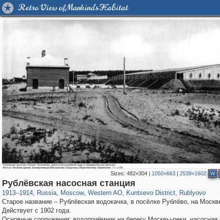
Retro View of Mankind's Habitat
Sizes:
482×304
|
1050×663
|
2539×1602
W
319,779
1,406,144
8,286
27,129
29,243
310
1,667
12
361
2
Рублёвская насосная станция
1913
–
1914
,
Russia
,
Moscow
,
Western AO
,
Kuntsevo District
,
Rublyovo
Старое название – Рублёвская водокачка, в посёлке Рублёво, на Москве
Действует с 1902 года.
Основные сооружения: водоприёмник на берегу Москвы-реки, насосная 