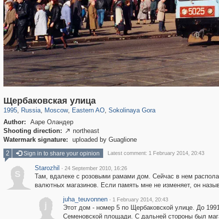
319,882
1,407,368
8,286
20,942
29,248
306
1,450
28
Щербаковская улица
1995
,
Russia
,
Moscow
,
Eastern AO
,
Sokolinaya Gora
Author:
Ааре Оландер
Shooting direction:
northeast

Watermark signature:
uploaded by Guaglione
2
Sign in to share your opinion
Latest comment: 1 February 2014, 20:43
Starozhil
·
24 September 2010, 16:26
S
Там, вдалеке с розовыми рамами дом. Сейчас в нем располага
валютных магазинов. Если память мне не изменяет, он назыв
juha_teuvonnen
·
1 February 2014, 20:43
j
Этот дом - номер 5 по Щербаковской улице. До 199
Семеновской площади. С дальней стороны был маг