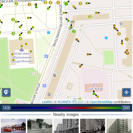
3
4
6
2
2
4
4
2
3
2
2
3
2
4
2
4
3
7
2
Leaflet
| ©
SCANEX ITC LLC
| ©
OpenStreetMap
contributors
1826
2000
Nearby images