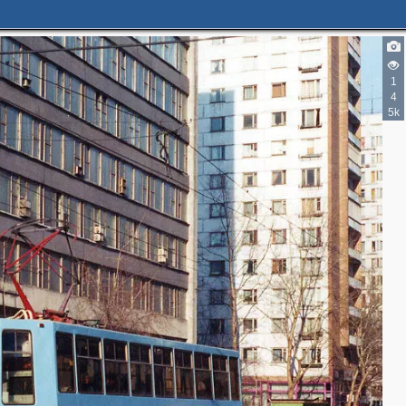
1
4
5k