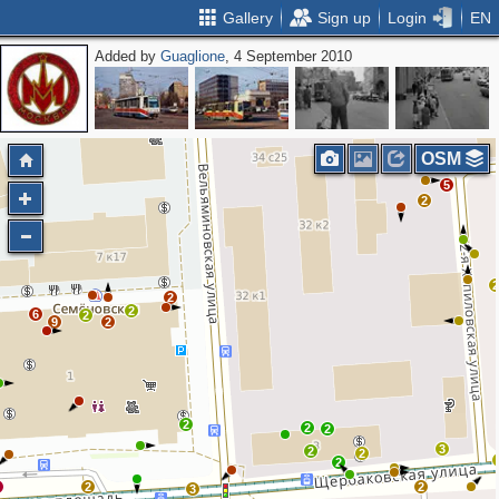
Gallery
Sign up
Login
EN
Added by
Guaglione
, 4 September 2010
OSM
5
2
2
2
6
2
9
2
2
2
2
3
2
2
2
3
2
2
3