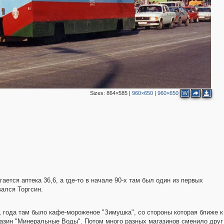
3
Sizes:
864×585
|
960×650
|
960×650
W
ется аптека 36,6, а где-то в начале 90-х там был один из первых
ался Торгсин.
1 года там было кафе-мороженое "Зимушка", со стороны которая ближе к
азин "Минеральные Воды". Потом много разных магазинов сменило друг