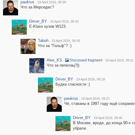
paukrus
·
19 April 2016, 08:39
Что за Мерседес?
Driver_BY
·
19 April 2016, 08:43
E-Klass кузов W123.
Taboh
·
19 April 2016, 08:45
Что за "Гольф"? :)
Alex_KS
·
·
Discussed fragment
19 April 2016, 09:11
Что за пепелац?))
Driver_BY
·
19 April 2016, 09:18
Будка гласности :)
paukrus
·
19 April 2016, 09:21
Чё, стаканы в 1997 году ещё сохрани
Driver_BY
·
19 April 2016, 09:46
В Москве, вроде, до конца 90-х с
убрали.