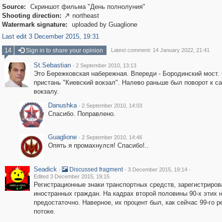
Source:
Скриншот фильма "День полнолуния"
Shooting direction:
northeast

Watermark signature:
uploaded by Guaglione
Last edit 3 December 2015, 19:31
14
Sign in to share your opinion
Latest comment: 14 January 2022, 21:41
St.Sebastian
·
2 September 2010, 13:13
Это Бережковская набережная. Впереди - Бородинский мост. 
пристань "Киевский вокзал". Налево раньше был поворот к с
вокзалу.
Danushka
·
2 September 2010, 14:03
Спасибо. Поправлено.
Guaglione
·
2 September 2010, 14:46
Опять я промахнулся! Спасибо!..
Seadick
·
·
·
Discussed fragment
3 December 2015, 19:14
Edited 3 December 2015, 19:15
Регистрационные знаки транспортных средств, зарегистриров
иностранных граждан. На кадрах второй половины 90-х этих 
предостаточно. Наверное, их процент был, как сейчас 99-го р
потоке.