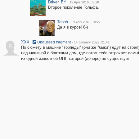
Driver_BY
·
19 April 2016, 09:18
Второе поколение Гольфа.
Taboh
·
19 April 2016, 10:27
Да я в курсе! 8-)
XXX
·
·
Discussed fragment
14 January 2022, 21:41
X
По сюжету в машине "торпеды" (они же "быки") едут на стрелу
над машиной с братками дом, где потом себе отгрохает самый
из одной известной ОПГ, которой (де-юре) не существует.