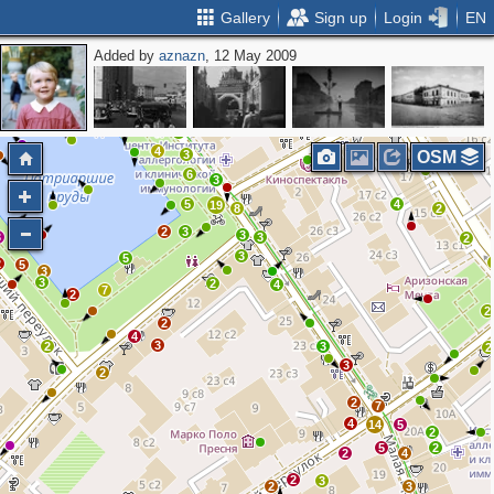
Gallery
Sign up
Login
EN
Added by
aznazn
, 12 May 2009
3
5
2
7
2
7
2
2
3
2
4
2
2
2
2
4
3
OSM
6
3
5
4
19
8
2
2
3
3
3
3
2
3
5
2
5
3
3
2
4
7
2
2
2
4
3
2
3
2
3
2
2
7
4
14
5
2
5
2
2
4
2
3
2
3