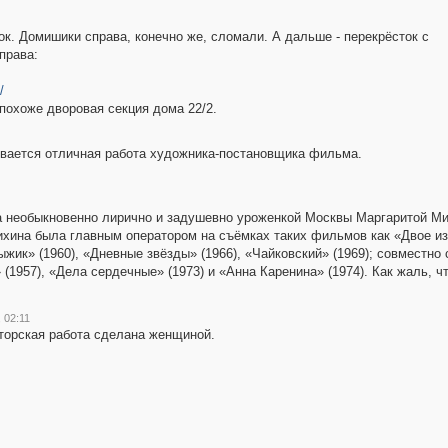
ок. Домишики справа, конечно же, сломали. А дальше - перекрёсток с
права:
/
 похоже дворовая секция дома 22/2.
ывается отличная работа художника-постановщика фильма.
 необыкновенно лирично и задушевно уроженкой Москвы Маргаритой Ми
хина была главным оператором на съёмках таких фильмов как «Двое из 
Рыжик» (1960), «Дневные звёзды» (1966), «Чайковский» (1969); совмест
 (1957), «Дела сердечные» (1973) и «Анна Каренина» (1974). Как жаль, 
 02:11
торская работа сделана женщиной.