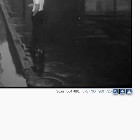
2
3
5
6
3
7
2
2
8
2
2
3
Sizes:
864×691
|
875×700
|
900×720
W