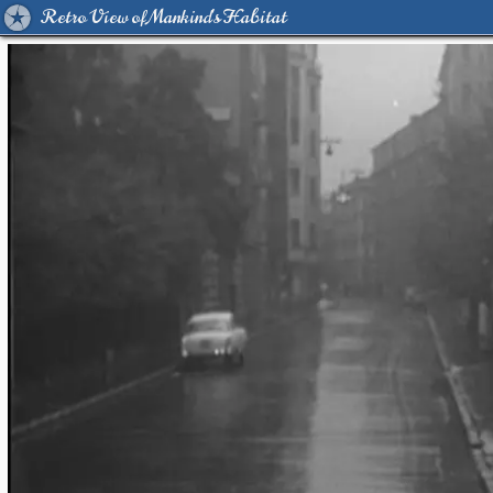
Retro View of Mankind's Habitat