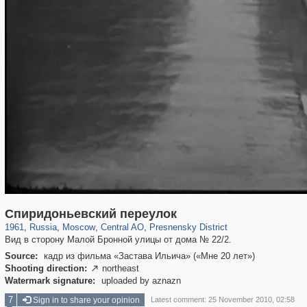
319,716
1,405,779
159,930
8,286
29,243
5,916
13,323
396
Спиридоньевский переулок
1961
,
Russia
,
Moscow
,
Central AO
,
Presnensky District
Вид в сторону Малой Бронной улицы от дома № 22/2.
Source:
кадр из фильма «Застава Ильича» («Мне 20 лет»)
Shooting direction:
northeast

Watermark signature:
uploaded by aznazn
7
Sign in to share your opinion
Latest comment: 25 November 2010, 02:58