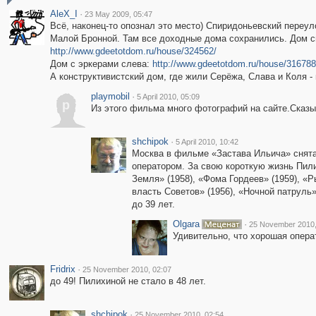
AleX_I
·
23 May 2009, 05:47
Всё, наконец-то опознал это место) Спиридоньевский переул
Малой Бронной. Там все доходные дома сохранились. Дом с
http://www.gdeetotdom.ru/house/324562/
Дом с эркерами слева:
http://www.gdeetotdom.ru/house/316788
А конструктивистский дом, где жили Серёжа, Слава и Коля -
playmobil
·
5 April 2010, 05:09
p
Из этого фильма много фотографий на сайте.Сказ
shchipok
·
5 April 2010, 10:42
Москва в фильме «Застава Ильича» снята
оператором. За свою короткую жизнь Пили
Земля» (1958), «Фома Гордеев» (1959), «
власть Советов» (1956), «Ночной патруль»
до 39 лет.
Olgara
·
25 November 2010,
Удивительно, что хорошая опера
Fridrix
·
25 November 2010, 02:07
до 49! Пилихиной не стало в 48 лет.
shchipok
·
25 November 2010, 02:54