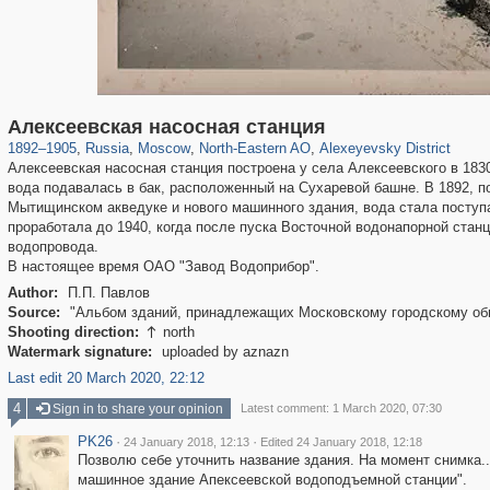
319,861
1,406,839
8,286
24,490
29,243
250
1,906
12
Алексеевская насосная станция
1892
–
1905
,
Russia
,
Moscow
,
North-Eastern AO
,
Alexeyevsky District
Алексеевская насосная станция построена у села Алексеевского в 1830
вода подавалась в бак, расположенный на Сухаревой башне. В 1892, п
Мытищинском акведуке и нового машинного здания, вода стала поступ
проработала до 1940, когда после пуска Восточной водонапорной стан
водопровода.
В настоящее время ОАО "Завод Водоприбор".
Author:
П.П. Павлов
Source:
"Альбом зданий, принадлежащих Московскому городскому о
Shooting direction:
north

Watermark signature:
uploaded by aznazn
Last edit 20 March 2020, 22:12
4
Sign in to share your opinion
Latest comment: 1 March 2020, 07:30
PK26
·
·
24 January 2018, 12:13
Edited 24 January 2018, 12:18
Позволю себе уточнить название здания. На момент снимка..
машинное здание Апексеевской водоподъемной станции".