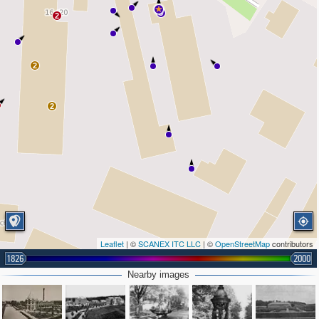
3
2
2
2
Leaflet
| ©
SCANEX ITC LLC
| ©
OpenStreetMap
contributors
1826
2000
Nearby images