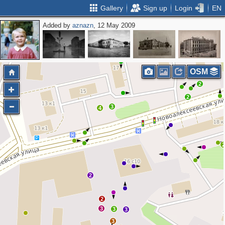
Gallery
Sign up
Login
EN
Added by
aznazn
, 12 May 2009
OSM
2
2
3
4
2
2
3
3
3
3