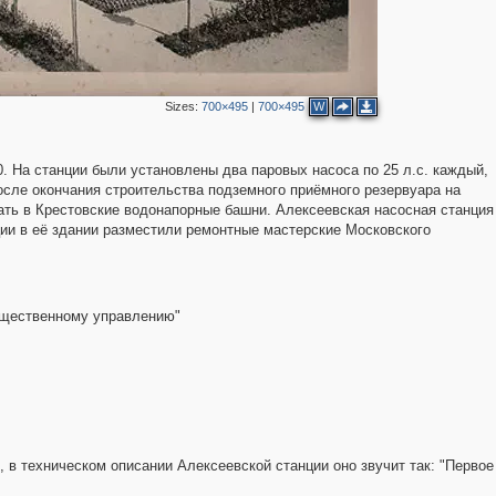
Sizes:
700×495
|
700×495
W
. На станции были установлены два паровых насоса по 25 л.с. каждый,
осле окончания строительства подземного приёмного резервуара на
ать в Крестовские водонапорные башни. Алексеевская насосная станция
ции в её здании разместили ремонтные мастерские Московского
бщественному управлению"
, в техническом описании Алексеевской станции оно звучит так: "Первое