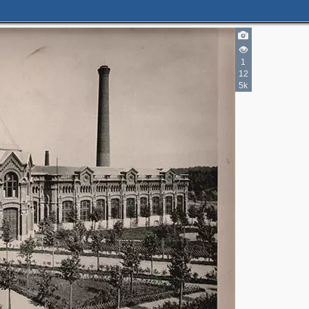
1
12
5k