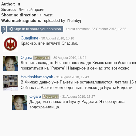
Author:
я
Source:
Личный архив
Shooting direction:
west

Watermark signature:
uploaded by Yfufnbyj
9
Sign in to share your opinion
Latest comment: 22 October 2013, 12:56
Guaglione
·
30 August 2010, 16:10
Красиво, впечатляет! Спасибо.
Olgara
·
30 August 2010, 16:24
Лет пять назад от Речного вокзала до Химок можно было с ш
прокатиться на "Ракете"! Наверное и сейчас это возможно.
Hovrinskiymanyak
·
31 August 2010, 12:43
В Химках давно уже Ракеты не останавливаются, лет так 15 
Сейчас на Раекте можно доплыть только до Бухты Радости.
Olgara
·
31 August 2010, 13:27
Да-да, мы плавали в Бухту Радости. Я перепутала
водохранилища.