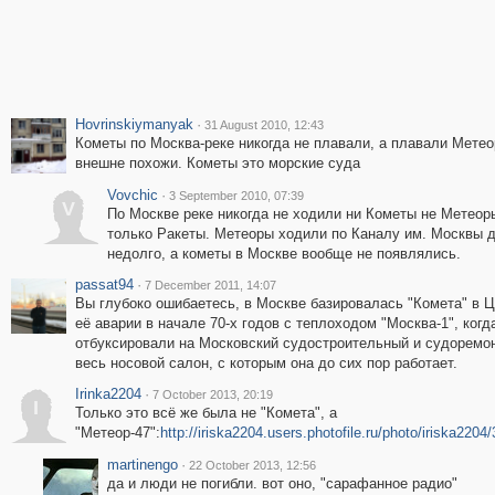
Hovrinskiymanyak
·
31 August 2010, 12:43
Кометы по Москва-реке никогда не плавали, а плавали Метео
внешне похожи. Кометы это морские суда
Vovchic
·
3 September 2010, 07:39
V
По Москве реке никогда не ходили ни Кометы не Метеоры
только Ракеты. Метеоры ходили по Каналу им. Москвы д
недолго, а кометы в Москве вообще не появлялись.
passat94
·
7 December 2011, 14:07
Вы глубоко ошибаетесь, в Москве базировалась "Комета" в
её аварии в начале 70-х годов с теплоходом "Москва-1", когд
отбуксировали на Московский судостроительный и судоремон
весь носовой салон, с которым она до сих пор работает.
Irinka2204
·
7 October 2013, 20:19
I
Только это всё же была не "Комета", а
"Метеор-47":
http://iriska2204.users.photofile.ru/photo/iriska220
martinengo
·
22 October 2013, 12:56
да и люди не погибли. вот оно, "сарафанное радио"