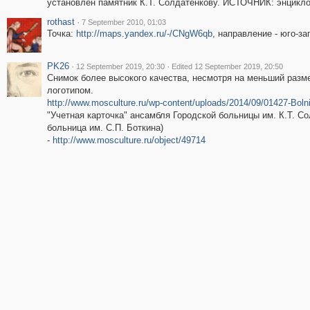
установлен памятник К.Т. Солдатёнкову. ИСТОЧНИК: энциклоп
rothast
·
7 September 2010, 01:03
Точка:
http://maps.yandex.ru/-/CNgW6qb
, направление - юго-за
PK26
·
·
12 September 2019, 20:30
Edited 12 September 2019, 20:50
Снимок более высокого качества, несмотря на меньший размер
логотипом.
http://www.mosculture.ru/wp-content/uploads/2014/09/01427-Boln
"Учетная карточка" ансамбля Городской больницы им. К.Т. С
больница им. С.П. Боткина)
-
http://www.mosculture.ru/object/49714