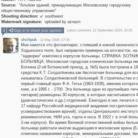
Source:
"Альбом зданий, принадлежащих Московскому городскому
общественному управлению"
Shooting direction:
southwest

Watermark signature:
uploaded by aznazn
3
Sign in to share your opinion
Latest comment: 12 September 2019, 20:30
shchipok
·
12 May 2009, 17:30
Мне кажется что фотоаппарат, стоявший в южной оконечност
Ходынского поля, был направлен примерно на юго-восток, на
"задворки" комплекса корпусов больницы. СПРАВКА: БОТК
БОЛЬНИЦА, Московская городская клиническая больница им.
Боткина (2-ой Боткинский проезд, д. №5) была построена в 19
средства К.Т. Солдатёнкова как бесплатная больница для вс
называлась Солдатёнковской больницей. В строительство и 
первый главный врач Ф.А. Гетье (1863-1938), именем которого 
коек, а в 1995 г. - 1700. Эта больница одно из крупнейших ле
гектаров) размещены 30 корпусов, в которых насчитывается 
(диагностических и др.) отделений. Ежегодно в них лечатся 
17 кафедр Российской медицинской академии постдипломног
усовершенствования врачей), отделы Центрального институт
реаниматологии, НИИ уха, горла и носа. В 1922 г. в этой бо
2-ом корпусе). Во время Великой отечественной войны боль
больнице работали многие выдающиеся московские врачи (Б.Е.
отмечено названиями корпусов, мемориальными досками, бюс