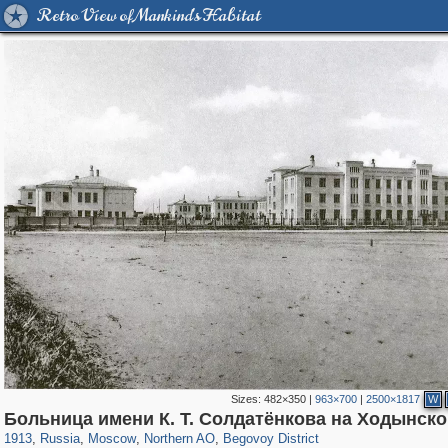
Retro View of Mankind's Habitat
Sizes:
482×350
|
963×700
|
2500×1817
W
319,882
1,407,373
8,286
22,544
29,248
598
2,826
103
Больница имени К. Т. Солдатёнкова на Ходынск
1913
,
Russia
,
Moscow
,
Northern AO
,
Begovoy District