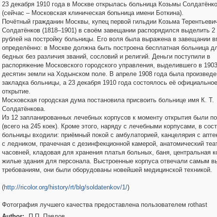
23 декабря 1910 года в Москве открылась больница Козьмы Солдатёнк
(сейчас – Московская клиническая бопьница имени Боткина).
Почётный гражданин Москвы, купец первой гильдии Козьма Терентьеви
Cолдатёнков (1818–1901) в своём завещании распорядился выделить 2
рублей на постройку больницы. Его воля была выражена в завещании в
определённо: в Москве должна быть построена бесплатная больница д
бедных без различия званий, сословий и религий. Деньги поступили в
распоряжение Московского городского управления, выделившего в 1903
десятин земли на Ходынском поле. В апреле 1908 года была произведе
закладка больницы, а 23 декабря 1910 года состоялось её официально
открытие.
Московская городская дума постановила присвоить больнице имя К. Т.
Солдатёнкова.
Из 12 запланированных лечебных корпусов к моменту открытия были п
(всего на 245 коек). Кроме этого, наряду с лечебными корпусами, в сос
больницы входили: приёмный покой с амбулаторией, канцелярия с аптек
с ледником, прачечная с дезинфекционной камерой, анатомический теа
часовней, кладовая для хранения платья больных, баня, центральная к
жилые здания для персонала. Выстроенные корпуса отвечали самым в
требованиям, они были оборудованы новейшей медицинской техникой.
(
http://ricolor.org/history/rt/blg/soldatenkov/1/
)
Фотография лучшего качества предоставлена пользователем rothast
Author:
П.П. Павлов