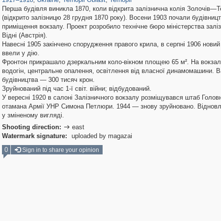
Перша будівля виникла 1870, коли відкрита залізнична колія Золочів—Т
(відкрито залізницю 28 грудня 1870 року). Восени 1903 почали будівниц
примі­щення вокзалу. Проект розробило технічне бюро міністерства залі
Відні (Австрія).
Навесні 1905 закінчено спорудження правого крила, в серпні 1906 но­вий
ввели у дію.
Фронтон прикрашало дзеркальним коло-вікном площею 65 м². На вокзал
водогін, центральне опалення, освітлення від власної динамомашини. В
будівництва — 300 тисяч крон.
Зруйнований під час 1-ї світ. війни; відбудований.
У вересні 1920 в салоні Залізничного вокзалу розміщувався штаб Голов
отамана Армії УНР Симона Петлюри. 1944 — знову зруйновано. Відновл
у зміненому вигляді.
Shooting direction:
east

Watermark signature:
uploaded by magazai
0
Sign in to share your opinion