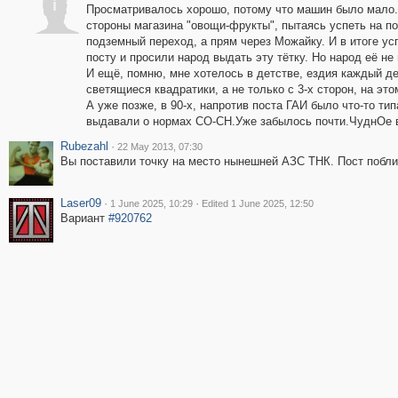
i
Просматривалось хорошо, потому что машин было мало. П
стороны магазина "овощи-фрукты", пытаясь успеть на п
подземный переход, а прям через Можайку. И в итоге ус
посту и просили народ выдать эту тётку. Но народ её не
И ещё, помню, мне хотелось в детстве, ездия каждый де
светящиеся квадратики, а не только с 3-х сторон, на это
А уже позже, в 90-х, напротив поста ГАИ было что-то ти
выдавали о нормах СО-СН.Уже забылось почти.ЧуднОе 
Rubezahl
·
22 May 2013, 07:30
Вы поставили точку на место нынешней АЗС ТНК. Пост побли
Laser09
·
·
1 June 2025, 10:29
Edited 1 June 2025, 12:50
Вариант
#920762