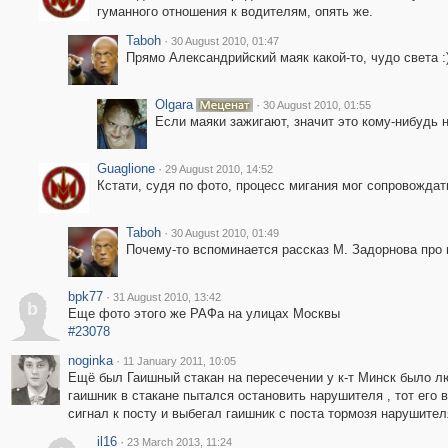
гуманного отношения к водителям, опять же.
Taboh
·
30 August 2010, 01:47
Прямо Александрийский маяк какой-то, чудо света :
Olgara
·
30 August 2010, 01:55
Если маяки зажигают, значит это кому-нибудь н
Guaglione
·
29 August 2010, 14:52
Кстати, судя по фото, процесс мигания мог сопровожда
Taboh
·
30 August 2010, 01:49
Почему-то вспоминается рассказ М. Задорнова про 
bpk77
·
31 August 2010, 13:42
b
Еще фото этого же РАФа на улицах Москвы
#23078
noginka
·
11 January 2011, 10:05
Ещё был Гаишный стакан на пересечении у к-т Минск было л
гаишник в стакане пытался остановить нарушителя , тот его 
сигнал к посту и выбегал гаишник с поста тормозя нарушите
il16
·
23 March 2013, 11:24