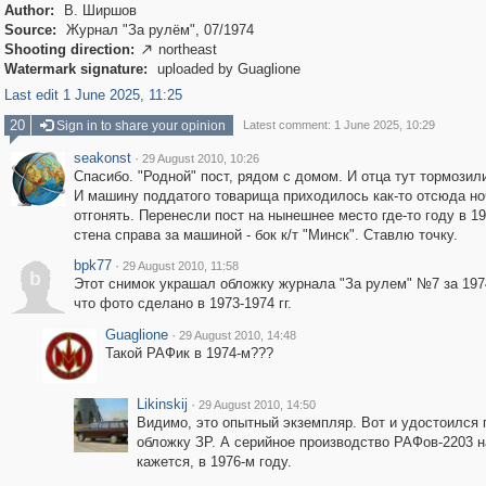
Author:
В. Ширшов
Source:
Журнал "За рулём", 07/1974
Shooting direction:
northeast

Watermark signature:
uploaded by Guaglione
Last edit 1 June 2025, 11:25
20
Sign in to share your opinion
Latest comment: 1 June 2025, 10:29
seakonst
·
29 August 2010, 10:26
Спасибо. "Родной" пост, рядом с домом. И отца тут тормозили
И машину поддатого товарища приходилось как-то отсюда н
отгонять. Перенесли пост на нынешнее место где-то году в 1
стена справа за машиной - бок к/т "Минск". Ставлю точку.
bpk77
·
29 August 2010, 11:58
b
Этот снимок украшал обложку журнала "За рулем" №7 за 1974
что фото сделано в 1973-1974 гг.
Guaglione
·
29 August 2010, 14:48
Такой РАФик в 1974-м???
Likinskij
·
29 August 2010, 14:50
Видимо, это опытный экземпляр. Вот и удостоился 
обложку ЗР. А серийное производство РАФов-2203 н
кажется, в 1976-м году.