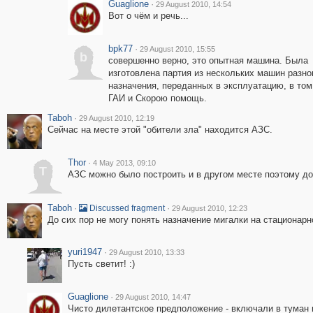
Guaglione
·
29 August 2010, 14:54
Вот о чём и речь...
bpk77
·
29 August 2010, 15:55
b
совершенно верно, это опытная машина. Была
изготовлена партия из нескольких машин разно
назначения, переданных в эксплуатацию, в том
ГАИ и Скорою помощь.
Taboh
·
29 August 2010, 12:19
Сейчас на месте этой "обители зла" находится АЗС.
Thor
·
4 May 2013, 09:10
T
АЗС можно было построить и в другом месте поэтому до
Taboh
·
·
Discussed fragment
29 August 2010, 12:23
До сих пор не могу понять назначение мигалки на стационарн
yuri1947
·
29 August 2010, 13:33
Пусть светит! :)
Guaglione
·
29 August 2010, 14:47
Чисто дилетантское предположение - включали в туман и