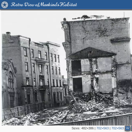
Retro View of Mankind's Habitat
Sizes:
482×386
|
702×563
|
702×563
W