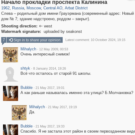
319,968
1,407,712
160,055
8,295
29,262
5,920
13,485
356
Начало прокладки проспекта Калинина
1962
,
Russia
,
Moscow
,
Central AO
,
Arbat District
Слева – родильный дом имени Грауэрмана (современный адрес: Новый 
дом № 7; здание надстроено, роддом – закрыт).
Shooting direction:
west

Watermark signature:
uploaded by seakonst
7
Sign in to share your opinion
Latest comment: 10 October 2024, 19:15
Mihalych
·
12 May 2009, 00:53
Очень интересный снимок!
shtyk
·
8 January 2014, 19:26
s
Всё что осталось от старой 91 школы.
Bubble
·
21 May 2017, 19:01
А как раньше называлась именно эта улица? Б.Молчановка?
Mihalych
·
21 May 2017, 19:19
Да.
Bubble
·
21 May 2017, 19:33
Спасибо. Я не застала этот район в своем первозданном виде