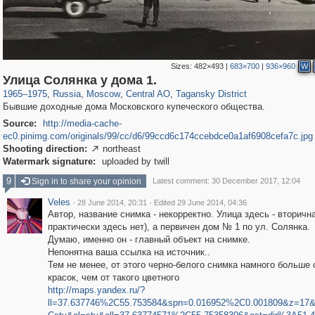
Sizes:
482×493
|
683×700
|
936×960
W
319,779
1,406,144
159,978
8,286
29,243
5,916
10,738
402
Улица Солянка у дома 1.
1965
–
1975
,
Russia
,
Moscow
,
Central AO
,
Tagansky District
Бывшие доходные дома Московского купеческого общества.
Source:
http://media-cache-
ec0.pinimg.com/originals/99/cc/d6/99ccd6c174ccebdce0a1af6908cefa7c.jpg
Shooting direction:
northeast

Watermark signature:
uploaded by twill
9
Sign in to share your opinion
Latest comment: 30 December 2017, 12:04
Veles
·
·
28 June 2014, 20:31
Edited 29 June 2014, 04:36
Автор, название снимка - некорректно. Улица здесь - вторична
практически здесь нет), а первичен дом № 1 по ул. Солянка.
Думаю, именно он - главный объект на снимке.
Непонятна ваша ссылка на источник..
Тем не менее, от этого черно-белого снимка намного больше 
красок, чем от такого цветного
http://maps.yandex.ru/?
ll=37.637746%2C55.753584&spn=0.016952%2C0.001809&z=17