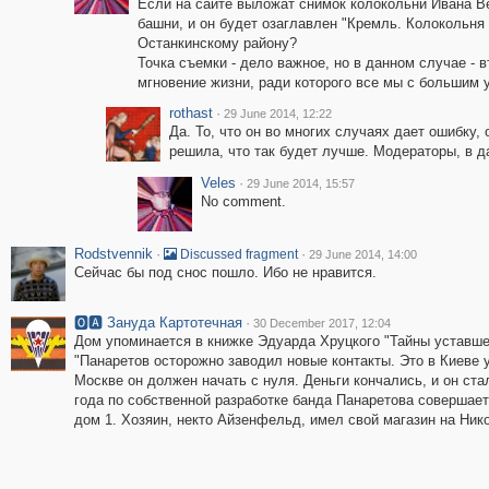
Если на сайте выложат снимок колокольни Ивана В
башни, и он будет озаглавлен "Кремль. Колокольня 
Останкинскому району?
Точка съемки - дело важное, но в данном случае - 
мгновение жизни, ради которого все мы с большим
rothast
·
29 June 2014, 12:22
Да. То, что он во многих случаях дает ошибку
решила, что так будет лучше. Модераторы, в да
Veles
·
29 June 2014, 15:57
No comment.
Rodstvennik
·
·
Discussed fragment
29 June 2014, 14:00
Сейчас бы под снос пошло. Ибо не нравится.
🅾🅰 Зануда Картотечная
·
30 December 2017, 12:04
Дом упоминается в книжке Эдуарда Хруцкого "Тайны уставше
"Панаретов осторожно заводил новые контакты. Это в Киеве у
Москве он должен начать с нуля. Деньги кончались, и он ста
года по собственной разработке банда Панаретова совершает
дом 1. Хозяин, некто Айзенфельд, имел свой магазин на Ник