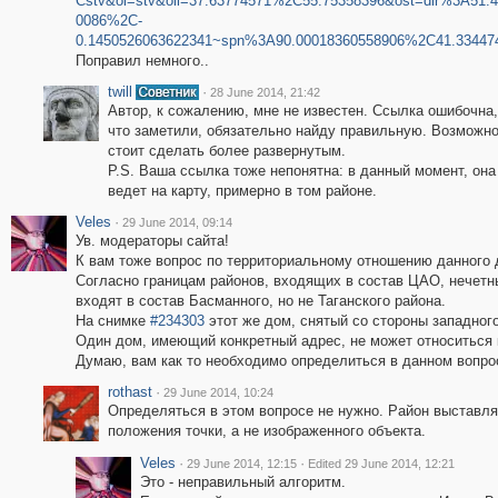
Cstv&ol=stv&oll=37.63774571%2C55.75358396&ost=dir%3A51.
0086%2C-
0.1450526063622341~spn%3A90.00018360558906%2C41.33447
Поправил немного..
twill
·
28 June 2014, 21:42
Автор, к сожалению, мне не известен. Ссылка ошибочна,
что заметили, обязательно найду правильную. Возможно
стоит сделать более развернутым.
P.S. Ваша ссылка тоже непонятна: в данный момент, она
ведет на карту, примерно в том районе.
Veles
·
29 June 2014, 09:14
Ув. модераторы сайта!
К вам тоже вопрос по территориальному отношению данного 
Согласно границам районов, входящих в состав ЦАО, нечетн
входят в состав Басманного, но не Таганского района.
На снимке
#234303
этот же дом, снятый со стороны западного
Один дом, имеющий конкретный адрес, не может относиться 
Думаю, вам как то необходимо определиться в данном вопро
rothast
·
29 June 2014, 10:24
Определяться в этом вопросе не нужно. Район выставл
положения точки, а не изображенного объекта.
Veles
·
·
29 June 2014, 12:15
Edited 29 June 2014, 12:21
Это - неправильный алгоритм.