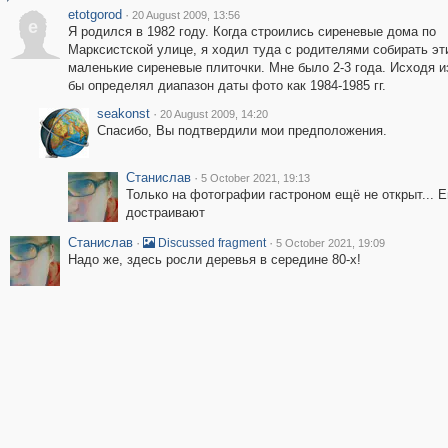
etotgorod
·
20 August 2009, 13:56
e
Я родился в 1982 году. Когда строились сиреневые дома по
Марксистской улице, я ходил туда с родителями собирать эт
маленькие сиреневые плиточки. Мне было 2-3 года. Исходя из
бы определял диапазон даты фото как 1984-1985 гг.
seakonst
·
20 August 2009, 14:20
Спасибо, Вы подтвердили мои предположения.
Станислав
·
5 October 2021, 19:13
Только на фотографии гастроном ещё не открыт... Е
достраивают
Станислав
·
·
Discussed fragment
5 October 2021, 19:09
Надо же, здесь росли деревья в середине 80-х!