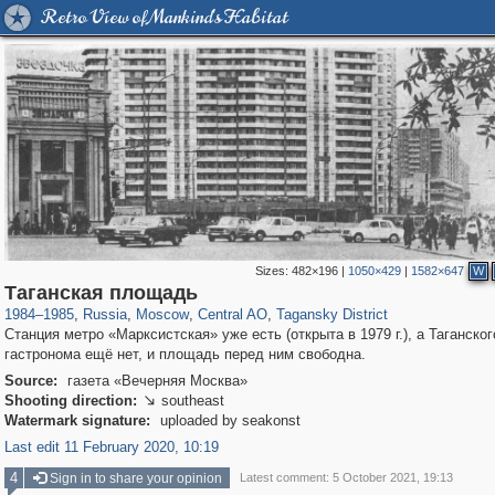
Retro View of Mankind's Habitat
Sizes:
482×196
|
1050×429
|
1582×647
W
319,882
1,407,328
160,021
8,286
29,248
5,916
10,740
402
Таганская площадь
1984
–
1985
,
Russia
,
Moscow
,
Central AO
,
Tagansky District
Станция метро «Марксистская» уже есть (открыта в 1979 г.), а Таганског
гастронома ещё нет, и площадь перед ним свободна.
Source:
газета «Вечерняя Москва»
Shooting direction:
southeast

Watermark signature:
uploaded by seakonst
Last edit 11 February 2020, 10:19
4
Sign in to share your opinion
Latest comment: 5 October 2021, 19:13