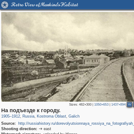
Retro View of Mankind's Habitat
Sizes:
482×300
|
1050×653
|
1437×894
W
1,405,783
16,385
521
29,243
1,117
15
На подъезде к городу.
1905
–
1912
,
Russia
,
Kostroma Oblast
,
Galich
Source:
http://russiahistory.ru/dorevolyutsionnaya_rossiya_na_fotografiyah
Shooting direction:
east
