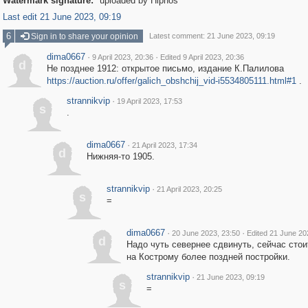
Watermark signature:
uploaded by Hipnos
Last edit 21 June 2023, 09:19
6
Sign in to share your opinion
Latest comment: 21 June 2023, 09:19
dima0667
·
·
9 April 2023, 20:36
Edited 9 April 2023, 20:36
d
Не позднее 1912: открытое письмо, издание К.Палилова
https://auction.ru/offer/galich_obshchij_vid-i5534805111.html#1
.
strannikvip
·
19 April 2023, 17:53
s
.
dima0667
·
21 April 2023, 17:34
d
Нижняя-то 1905.
strannikvip
·
21 April 2023, 20:25
s
=
dima0667
·
·
20 June 2023, 23:50
Edited 21 June 20
d
Надо чуть севернее сдвинуть, сейчас стои
на Кострому более поздней постройки.
strannikvip
·
21 June 2023, 09:19
s
=