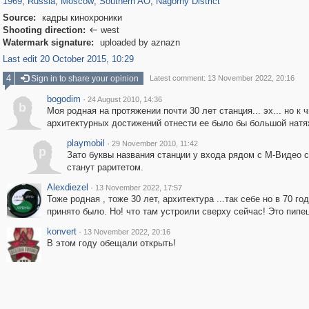
1969
,
Russia
,
Moscow
,
Southern AO
,
Nagorny District
Source:
кадры кинохроники
Shooting direction:
west

Watermark signature:
uploaded by aznazn
Last edit 20 October 2015, 10:29
4
Sign in to share your opinion
Latest comment: 13 November 2022, 20:16
bogodim
·
24 August 2010, 14:36
b
Моя родная на протяжении почти 30 лет станция... эх... но к 
архитектурных достижений отнести ее было бы большой натяж
playmobil
·
29 November 2010, 11:42
p
Зато буквы названия станции у входа рядом с М-Видео 
станут раритетом.
Alexdiezel
·
13 November 2022, 17:57
Тоже родная , тоже 30 лет, архитектура ...так себе но в 70 го
принято было. Но! что там устроили сверху сейчас! Это пипец!
konvert
·
13 November 2022, 20:16
В этом году обещали открыть!