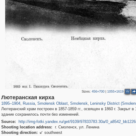
Sizes:
456×700
|
1055×1619
W
1,406,871
8,975
275
29,248
6,192
204
2,904
83
Лютеранская кирха
1895
–
1904
,
Russia
,
Smolensk Oblast
,
Smolensk
,
Leninsky District (Smolen
Лютеранский храм построен в 1857-1859 гг., освящен в 1860 г. Закрыт в 1
здание сохранилось почти без изменений.
Source:
http://img-fotki.yandex.ru/get/9109/97833783.30a/0_a8542_bb1226
Shooting location address:
г. Смоленск, ул. Ленина
Shooting direction:
southwest
