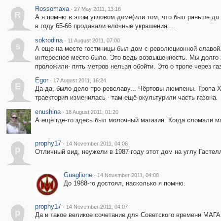
Rossomaxa
·
27 May 2011, 13:16
R
А я помню в этом угловом доме(или том, что был раньше до н
в году 65-66 продавали елочные украшения....
sokrodina
·
11 August 2011, 07:00
s
А еще на месте гостиницы был дом с революционной славой. 
интересное место было. Это ведь возвышенность. Мы долго 
проложили- пять метров нельзя обойти. Это о тропе через г
Egor
·
17 August 2011, 16:24
E
Да-да, было дело про ревславу... Чёртовы люмпены. Тропа Х
траектория изменилась - там ещё окультурили часть газона.
enushina
·
18 August 2011, 01:20
А ещё где-то здесь был молочный магазин. Когда сломали м
prophy17
·
14 November 2011, 04:06
p
Отличный вид, неужели в 1987 году этот дом на углу Гасте
Guaglione
·
14 November 2011, 04:08
До 1988-го достоял, насколько я помню.
prophy17
·
14 November 2011, 04:07
p
Да и такое великое сочетание для Советского времени МА