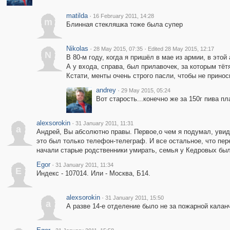
matilda
·
16 February 2011, 14:28
m
Блинная стекляшка тоже была супер
Nikolas
·
·
28 May 2015, 07:35
Edited 28 May 2015, 12:17
N
В 80-м году, когда я пришёл в мае из армии, в этой
А у входа, справа, был прилавочек, за которым тё
Кстати, менты очень строго пасли, чтобы не приноси
andrey
·
29 May 2015, 05:24
Вот старость...конечно же за 150г пива пл
alexsorokin
·
31 January 2011, 11:31
a
Андрей, Вы абсолютно правы. Первое,о чем я подумал, увиде
это был только телефон-телеграф. И все остальное, что пер
начали старые родственники умирать, семья у Кедровых был
Egor
·
31 January 2011, 11:34
E
Индекс - 107014. Или - Москва, Б14.
alexsorokin
·
31 January 2011, 15:50
a
А разве 14-е отделение было не за пожарной калан