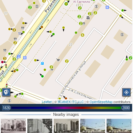
3
2
2
2
2
2
2
2
6
2
2
3
2
2
2
2
Leaflet
| ©
SCANEX ITC LLC
| ©
OpenStreetMap
contributors
2
1826
2000
Nearby images