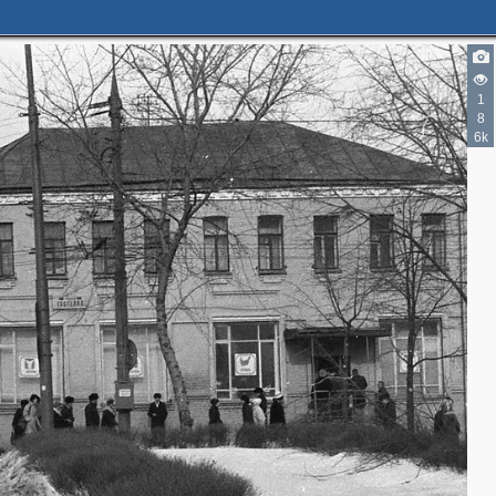
1
8
6k