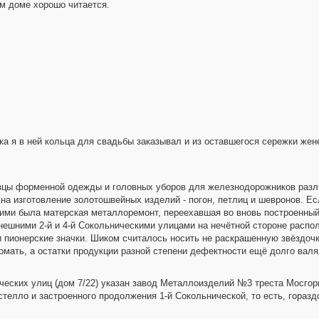
м доме хорошо читается.
ка я в ней кольца для свадьбы заказывал и из оставшегося сережки жен
азцы форменной одежды и головных уборов для железнодорожников разли
на изготовление золотошвейных изделий - погон, петлиц и шевронов. Ес
ими была матерская металлоремонт, переехавшая во вновь построенный
нешними 2-й и 4-й Сокольническими улицами на нечётной стороне распо
 пионерские значки. Шиком считалось носить не раскрашенную звёздочк
омать, а остатки продукции разной степени дефектности ещё долго валял
нических улиц (дом 7/22) указан завод Металлоизделий №3 треста Мосго
телло и застроенного продолжения 1-й Сокольнической, то есть, горазд