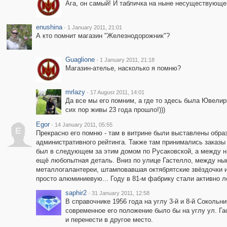
Ага, он самый! И табличка на ныне несуществующе
enushina
·
1 January 2011, 21:01
А кто помнит магазин "Железнодорожник"?
Guaglione
·
1 January 2011, 21:18
Магазин-ателье, насколько я помню?
mrlazy
·
17 August 2011, 14:01
Да все мы его помним, а где то здесь была Ювелир
сих пор живы 23 года прошло!)))
Egor
·
14 January 2011, 05:55
E
Прекрасно его помню - там в витрине были выставлены обр
административного рейтинга. Также там принимались заказы 
был в следующем за этим домом по Русаковской, а между н
ещё любопытная деталь. Вниз по улице Гастелло, между ны
металлогалантереи, штамповавшая октябрятские звёздочки и
просто алюминиевую... Году в 81-м фабрику стали активно л
saphir2
·
31 January 2011, 12:58
В справочнике 1956 года на углу 3-й и 8-й Соколь
современное его положение было бы на углу ул. Гас
и перенести в другое место.