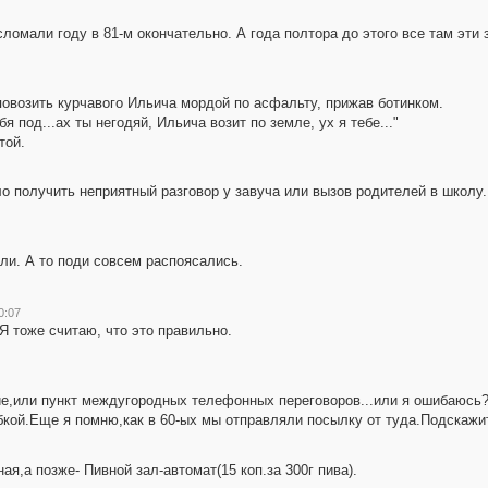
сломали году в 81-м окончательно. А года полтора до этого все там эти 
овозить курчавого Ильича мордой по асфальту, прижав ботинком.
я под...ах ты негодяй, Ильича возит по земле, ух я тебе..."
той.
о получить неприятный разговор у завуча или вызов родителей в школу
ли. А то поди совсем распоясались.
0:07
Я тоже считаю, что это правильно.
ие,или пункт междугородных телефонных переговоров...или я ошибаюсь?
бкой.Еще я помню,как в 60-ых мы отправляли посылку от туда.Подскажит
я,а позже- Пивной зал-автомат(15 коп.за 300г пива).