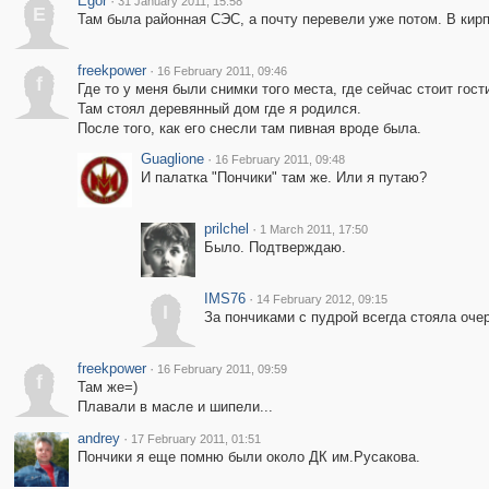
Egor
·
31 January 2011, 15:58
E
Там была районная СЭС, а почту перевели уже потом. В кир
freekpower
·
16 February 2011, 09:46
f
Где то у меня были снимки того места, где сейчас стоит гост
Там стоял деревянный дом где я родился.
После того, как его снесли там пивная вроде была.
Guaglione
·
16 February 2011, 09:48
И палатка "Пончики" там же. Или я путаю?
prilchel
·
1 March 2011, 17:50
Было. Подтверждаю.
IMS76
·
14 February 2012, 09:15
I
За пончиками с пудрой всегда стояла оче
freekpower
·
16 February 2011, 09:59
f
Там же=)
Плавали в масле и шипели...
andrey
·
17 February 2011, 01:51
Пончики я еще помню были около ДК им.Русакова.