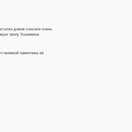
остатки домов сносили очень
какую тропу Хошемина
установкой памятника её