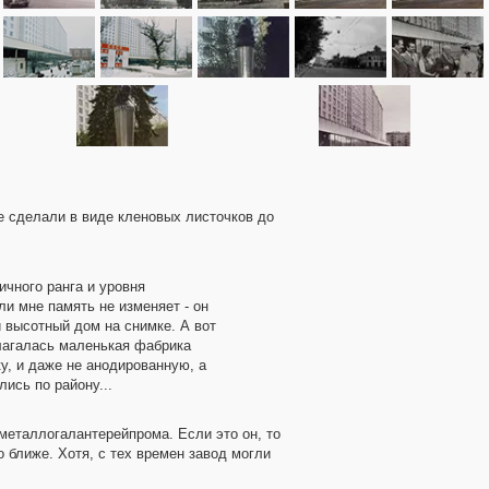
е сделали в виде кленовых листочков до
чного ранга и уровня
ли мне память не изменяет - он
 высотный дом на снимке. А вот
лагалась маленькая фабрика
у, и даже не анодированную, а
ись по району...
рметаллогалантерейпрома. Если это он, то
о ближе. Хотя, с тех времен завод могли