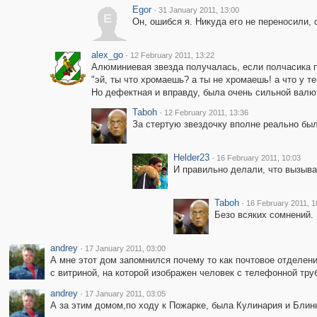
Egor
·
31 January 2011, 13:00
E
Он, ошибся я. Никуда его не переносили, 
alex_go
·
12 February 2011, 13:22
Алюминиевая звезда получалась, если полчасика п
"эй, ты что хромаешь? а ты не хромаешь! а что у теб
Но дефектная и вправду, была очень сильной валю
Taboh
·
12 February 2011, 13:36
За стертую звездочку вполне реально был
Helder23
·
16 February 2011, 10:03
И правильно делали, что вызыва
Taboh
·
16 February 2011, 1
Безо всяких сомнений. 
andrey
·
17 January 2011, 03:00
А мне этот дом запомнился почему то как почтовое отделен
с витриной, на которой изображен человек с телефонной тру
andrey
·
17 January 2011, 03:05
А за этим домом,по ходу к Пожарке, была Кулинария и Блинна