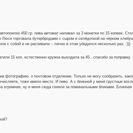
 автопоилке 450 гр. пива автомат наливал за 3 монетки по 15 копеек. Сто
тя Люся торговала бутербродами с сыром и селёдочкой на чёрном хлебуш
ли с собой и не распивали -- лично в этом убедился несколько раз. :)))
атили 15 коп, естественно кружка выходила за 45...спасибо за поправку.
в фотографию, о почтовом отделении. Только не могу сообразить, какой
ечисляете, тоже имело место. И пиво. А с блинной у меня грустные вос
а огромная, ну и меня сюда гоняли за поминальными блинами. Блинная 
чой?