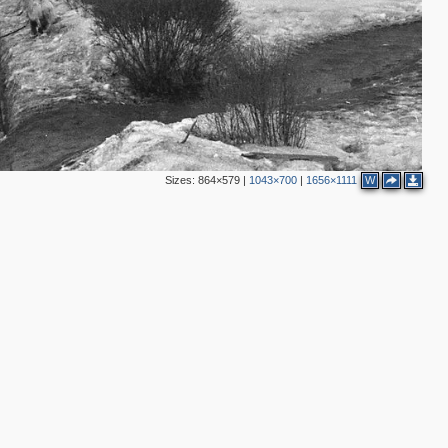
Sizes:
864×579
|
1043×700
|
1656×1111
W
3