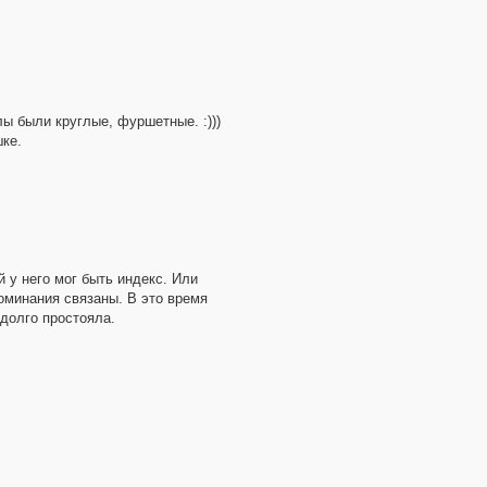
лы были круглые, фуршетные. :)))
ке.
 у него мог быть индекс. Или
поминания связаны. В это время
долго простояла.