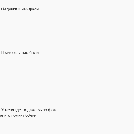
звёздочки и набирали...
. Примеры у нас были.
 У меня где то даже было фото
е,кто помнит 60-ые.