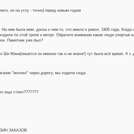
его, но на углу - точно) перед новым годом
На нем была мем. доска о чем-то, что имело к револ. 1905 года. Когда 
ходили по этой тропе к метро. Обратите внимание какие люди упертые 
азон. Памятник уже был?
о Ши Мина(пишется он именно так и не иначе!) тут была всё время. А с 
агазин "молоко" через дорогу, мы ходили сюда
лло еще стоял???????
ГАЗИН ЗАКАЗОВ