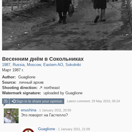
319,780
1,406,255
8,286
20,925
29,243
306
5,622
49
Весенним днём в Сокольниках
1987
,
Russia
,
Moscow
,
Eastern AO
,
Sokolniki
Март 1987 г.
Author:
Guaglione
Source:
личный архив
Shooting direction:
northeast

Watermark signature:
uploaded by Guaglione
35
Sign in to share your opinion
Latest comment: 29 May 2015, 05:24
enushina
·
1 January 2011, 20:59
Это поворот на Гастелло?
Guaglione
·
1 January 2011, 21:09