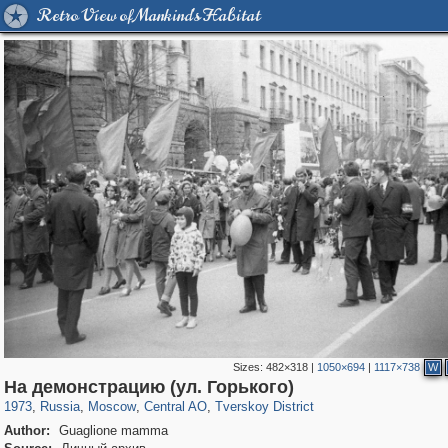
Retro View of Mankind's Habitat
Sizes:
482×318
|
1050×694
|
1117×738
W
319,780
1,406,277
159,978
8,286
29,243
5,916
53,034
2,283
На демонстрацию (ул. Горького)
1973
,
Russia
,
Moscow
,
Central AO
,
Tverskoy District
Author:
Guaglione mamma