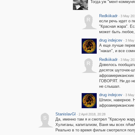
Тогда уж "мент-коммуня
Redkiikadr
·
3 May 201
R
если речь идет о п
"Красная жара". Ес
может быть любое,
drug indejcev
·
3 May 
А еще лучше перев
"накал", и все сомн
Redkiikadr
·
3 May 201
R
Довелось пообщать
десяток шуточек-ш
афроамериканских 
ГОВОРЯТ. Ни до нег
не слышал.
drug indejcev
·
3 May 
Шпион, наверное. Н
афроамериканские 
StanislavGl
·
2 April 2018, 20:28
S
Да, именно там я и смотрел "Красную жару
Хулиганы, капитализм, Ваня мы всех пАмА
Реально в то время фильм смотрелся пол