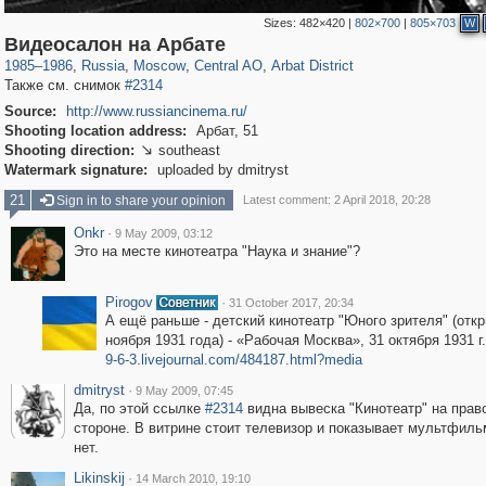
Sizes:
482×420
|
802×700
|
805×703
W
319,968
1,407,779
160,055
8,295
29,263
5,920
13,485
356
Видеосалон на Арбате
1985
–
1986
,
Russia
,
Moscow
,
Central AO
,
Arbat District
Также см. снимок
#2314
Source:
http://www.russiancinema.ru/
Shooting location address:
Арбат, 51
Shooting direction:
southeast

Watermark signature:
uploaded by dmitryst
21
Sign in to share your opinion
Latest comment: 2 April 2018, 20:28
Onkr
·
9 May 2009, 03:12
Это на месте кинотеатра "Наука и знание"?
Pirogov
·
31 October 2017, 20:34
А ещё раньше - детский кинотеатр "Юного зрителя" (откр
ноября 1931 года) - «Рабочая Москва», 31 октября 1931 г.
9-6-3.livejournal.com/484187.html?media
dmitryst
·
9 May 2009, 07:45
Да, по этой ссылке
#2314
видна вывеска "Кинотеатр" на прав
стороне. В витрине стоит телевизор и показывает мультфиль
нет.
Likinskij
·
14 March 2010, 19:10