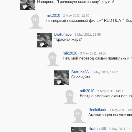
Наверное, "Греческую смоковницу" крутят!
mik2010
·
3 May 2011, 13:30
m
Нет,первый показанный фильм" RED HEAT" Ком
Bratuha66
·
3 May 2011, 13:58
"Красная жара"
mik2010
·
3 May 2011, 14:05
m
Нет, мой перевод самый правильный,
Bratuha66
·
3 May 2011, 14:07
Обоснуйте!
mik2010
·
3 May 2011, 14:11
m
Неат,на американском слэнг
Redkiikadr
·
3 May 2011, 14
R
Американцев вы уже вв
Bratuha66
·
3 May 2011, 14: