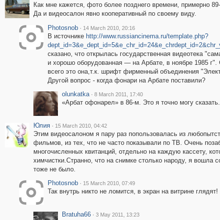
Как мне кажется, фото более позднего времени, примерно 89-
Да и видеосалон явно кооперативный по своему виду.
Photosnob
·
14 March 2010, 20:16
В источнике
http://www.russiancinema.ru/template.php?
dept_id=3&e_dept_id=5&e_chr_id=24&e_chrdept_id=2&chr_
сказано, что открылась государственная видеотека "сам
и хорошо оборудованная — на Арбате, в ноябре 1985 г".
всего это она,т.к. шрифт фирменный объединения "Элект
Другой вопрос - когда фонари на Арбате поставили?
olunkatka
·
8 March 2011, 17:40
«Арбат офонарел» в 86-м. Это я точно могу сказать.
Юлия
·
15 March 2010, 04:42
Этим видеосалоном я пару раз попользовалась из любопытст
фильмов, из тех, что не часто показывали по ТВ. Очень поз
многочисленных квитанций, отдельно на каждую кассету, ко
химчистки.Странно, что на снимке столько народу, я вошла 
тоже не было.
Photosnob
·
15 March 2010, 07:49
Так внутрь никто не ломится, в экран на витрине глядят!
Bratuha66
·
3 May 2011, 13:23