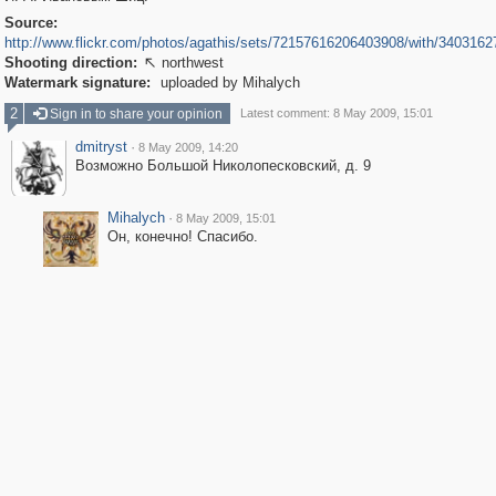
Source:
http://www.flickr.com/photos/agathis/sets/72157616206403908/with/3403162
Shooting direction:
northwest

Watermark signature:
uploaded by Mihalych
2
Sign in to share your opinion
Latest comment: 8 May 2009, 15:01
dmitryst
·
8 May 2009, 14:20
Возможно Большой Николопесковский, д. 9
Mihalych
·
8 May 2009, 15:01
Он, конечно! Спасибо.