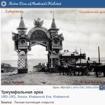
Retro View of Mankind's Habitat
Sizes:
482×324
|
1041×700
|
3055×2054
W
1,406,516
8,458
68
29,243
6,660
58
Триумфальная арка
1900
–
1901
,
Russia
,
Khabarovsk Krai
,
Khabarovsk
Source:
Личная коллекция открыток