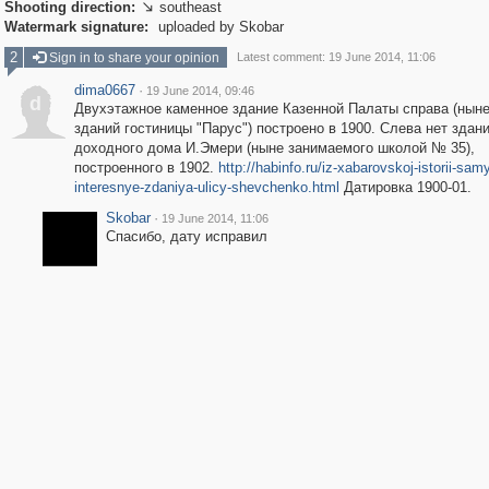
Shooting direction:
southeast

Watermark signature:
uploaded by Skobar
2
Sign in to share your opinion
Latest comment: 19 June 2014, 11:06
dima0667
·
19 June 2014, 09:46
d
Двухэтажное каменное здание Казенной Палаты справа (ныне 
зданий гостиницы "Парус") построено в 1900. Слева нет здан
доходного дома И.Эмери (ныне занимаемого школой № 35),
построенного в 1902.
http://habinfo.ru/iz-xabarovskoj-istorii-sam
interesnye-zdaniya-ulicy-shevchenko.html
Датировка 1900-01.
Skobar
·
19 June 2014, 11:06
Спасибо, дату исправил