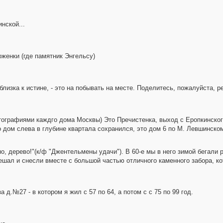
нской...
оженки (где памятник Энгельсу)
близка к истине, - это на побывать на месте. Поделитесь, пожалуйста, 
отографиями каждго дома Москвы) Это Пречистенка, выход с Еропкинског
 дом слева в глубине квартала сохранился, это дом 6 по М. Левшинском
но, дерево!"(к/ф "Джентельмены удачи"). В 60-е мы в него зимой бегали 
мешал и снесли вместе с большой частью отличного каменного забора, к
 д.№27 - в котором я жил с 57 по 64, а потом с с 75 по 99 год.