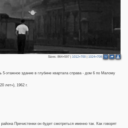
11
3
7
4
3
4
Sizes:
864×597
|
1012×700
|
1024×708
W
3
4
 5-этажное здание в глубине квартала справа - дом 6 по Малому
 лет»), 1962 г.
 района Пречистенки он будет смотреться именно так. Как говорят