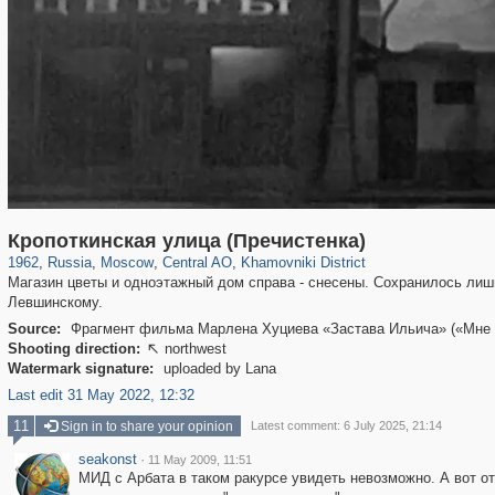
319,864
1,406,840
160,012
8,286
29,243
5,916
19,395
722
Кропоткинская улица (Пречистенка)
1962
,
Russia
,
Moscow
,
Central AO
,
Khamovniki District
Магазин цветы и одноэтажный дом справа - снесены. Сохранилось лишь
Левшинскому.
Source:
Фрагмент фильма Марлена Хуциева «Застава Ильича» («Мне 20
Shooting direction:
northwest

Watermark signature:
uploaded by Lana
Last edit 31 May 2022, 12:32
11
Sign in to share your opinion
Latest comment: 6 July 2025, 21:14
seakonst
·
11 May 2009, 11:51
МИД с Арбата в таком ракурсе увидеть невозможно. А вот от