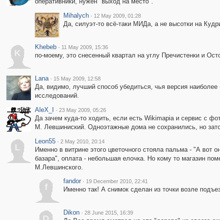
оперативники, нужен "выход на место".
Mihalych
·
12 May 2009, 01:28
Да, силуэт-то всё-таки МИДа, а не высотки на Кудри
Khebeb
·
11 May 2009, 15:36
K
по-моему, это снесенный квартал на углу Пречистенки и Ост
Lana
·
15 May 2009, 12:58
Да, видимо, лучший способ убедиться, чья версия наиболее 
исследований.
AleX_I
·
23 May 2009, 05:26
Да зачем куда-то ходить, если есть Wikimapia и сервис с ф
М. Левшиниский. Одноэтажные дома не сохранились, но зато
Leon55
·
2 May 2010, 20:14
L
Именно в витрине этого цветочного стояла пальма - "А вот о
базара", оплата - небольшая елочка. Но кому то магазин по
М.Левшинского.
fandor
·
19 December 2010, 22:41
f
Именно так! А снимок сделан из точки возле подъеза
Dikon
·
28 June 2015, 16:39
D