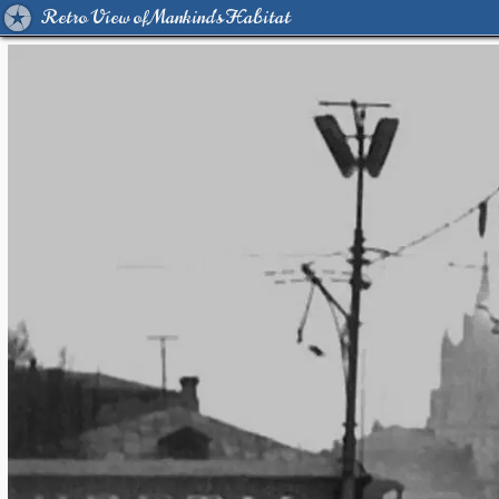
Retro View of Mankind's Habitat