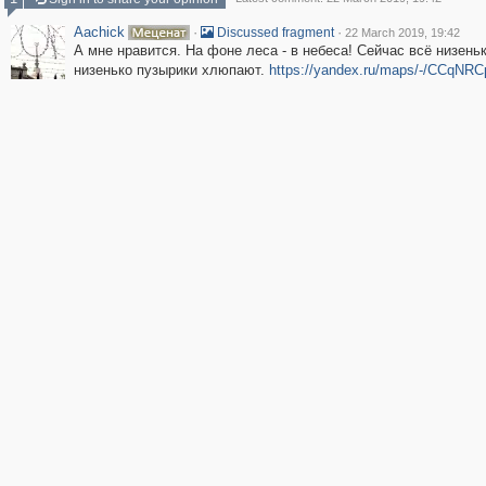
Aachick
·
·
Discussed fragment
22 March 2019, 19:42
А мне нравится. На фоне леса - в небеса! Сейчас всё низеньк
низенько пузырики хлюпают.
https://yandex.ru/maps/-/CCqNRC