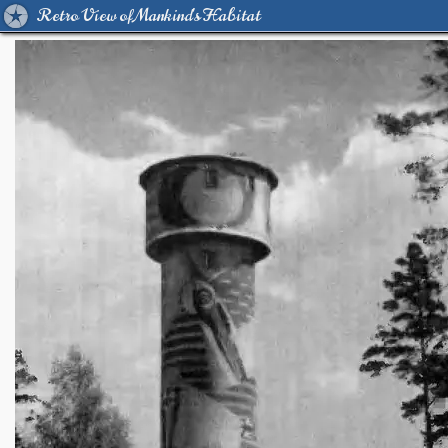
Retro View of Mankind's Habitat